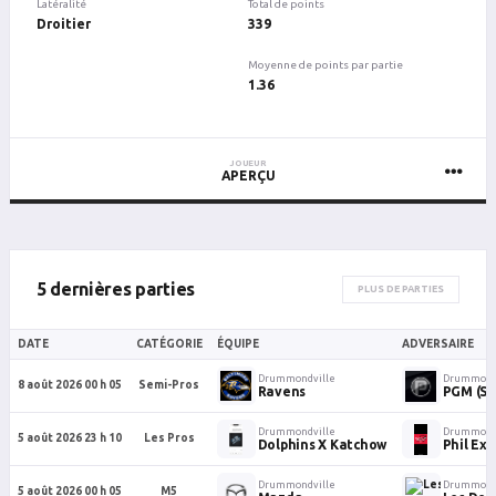
Latéralité
Total de points
Droitier
339
Moyenne de points par partie
1.36
JOUEUR
APERÇU
5 dernières parties
PLUS DE PARTIES
DATE
CATÉGORIE
ÉQUIPE
ADVERSAIRE
Drummondville
Drummondv
8 août 2026 00 h 05
Semi-Pros
Ravens
PGM (Se
Drummondville
Drummondv
5 août 2026 23 h 10
Les Pros
Dolphins X Katchow
Phil Exp
Drummondville
Drummondv
5 août 2026 00 h 05
M5