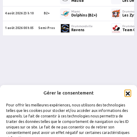
Mazda
Les Devi
Miami
Drummondv
4 août 2026 23 h 10
B2+
Dolphins (B2+)
Les Zyv
Drummondville
Drummondv
1 août 2026 00 h 05
Semi-Pros
Ravens
Team C
Gérer le consentement
Pour offrir les meilleures expériences, nous utilisons des technologies
telles que les cookies pour stocker et/ou accéder aux informations des
appareils. Le fait de consentir à ces technologies nous permettra de
traiter des données telles que le comportement de navigation ou les ID
uniques sur ce site. Le fait de ne pas consentir ou de retirer son
FACEBOOK
INSTAGRAM
consentement peut avoir un effet négatif sur certaines caractéristiques