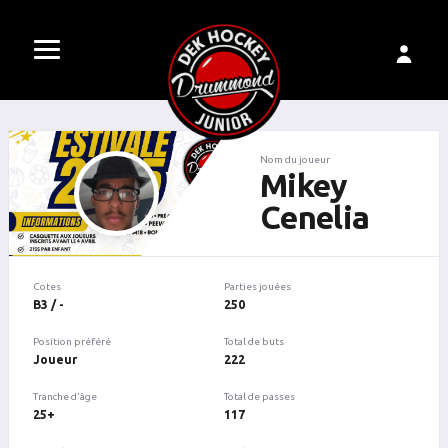
Nom du joueur
Mikey
Cenelia
Cotes
Parties jouées
B3 / -
250
Position préféré
Total de buts
Joueur
222
Tranche d'âge
Total de passes
25+
117