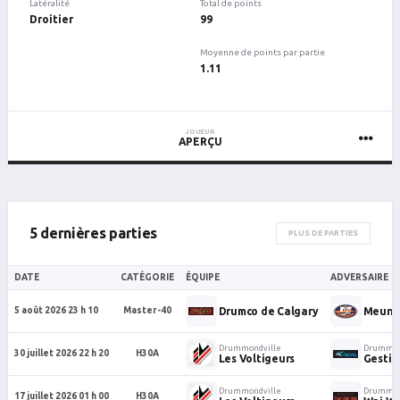
Latéralité
Total de points
Droitier
99
Moyenne de points par partie
1.11
JOUEUR
APERÇU
5 dernières parties
PLUS DE PARTIES
DATE
CATÉGORIE
ÉQUIPE
ADVERSAIRE
Drumco de Calgary
Meunie
5 août 2026 23 h 10
Master-40
Drummondville
Drummon
30 juillet 2026 22 h 20
H30A
Les Voltigeurs
Gestio
Drummondville
Drummon
17 juillet 2026 01 h 00
H30A