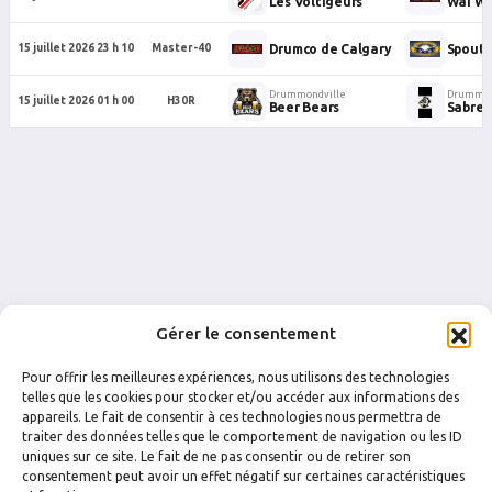
Les Voltigeurs
Wai Wa
Drumco de Calgary
Spoutn
15 juillet 2026 23 h 10
Master-40
Drummondville
Drummon
15 juillet 2026 01 h 00
H30R
Beer Bears
Sabres
Gérer le consentement
Pour offrir les meilleures expériences, nous utilisons des technologies
telles que les cookies pour stocker et/ou accéder aux informations des
appareils. Le fait de consentir à ces technologies nous permettra de
traiter des données telles que le comportement de navigation ou les ID
uniques sur ce site. Le fait de ne pas consentir ou de retirer son
FACEBOOK
INSTAGRAM
consentement peut avoir un effet négatif sur certaines caractéristiques