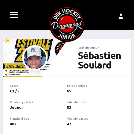
Nom du joueur
Sébastien
Soulard
Cotes
Parties jouées
C1 / -
89
Position préféré
Total de buts
Joueur
52
Tranche d'âge
Total de passes
40+
47