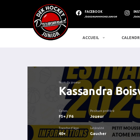
FACEBOOK
INS
/DEKDRUMMMONDJUNIOR
/DEK
ACCUEIL
CALENDR
Nom du joueur
Kassandra Bois
Cotes
Position préféré
F5+ / F6
Joueur
Tranche d'âge
Latéralité
40+
Gaucher