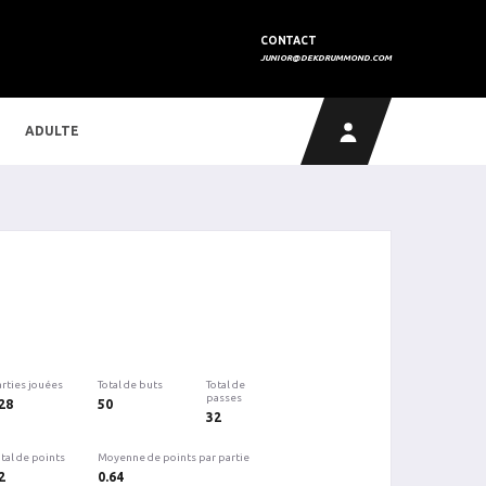
CONTACT
JUNIOR@DEKDRUMMOND.COM
ADULTE
arties jouées
Total de buts
Total de
passes
28
50
32
tal de points
Moyenne de points par partie
2
0.64