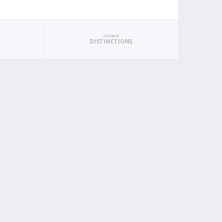
JOUEUR
DISTINCTIONS
BAN
PAN
BIN
PIN
0
1
0
0
0
0
0
0
0
0
0
0