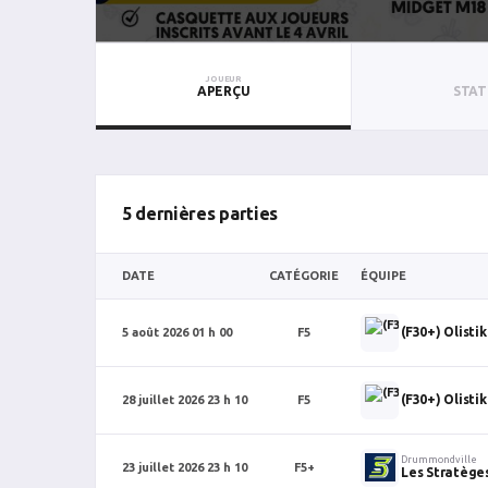
JOUEUR
APERÇU
STAT
5 dernières parties
DATE
CATÉGORIE
ÉQUIPE
(F30+) Olistik
5 août 2026 01 h 00
F5
(F30+) Olistik
28 juillet 2026 23 h 10
F5
Drummondville
23 juillet 2026 23 h 10
F5+
Les Stratège