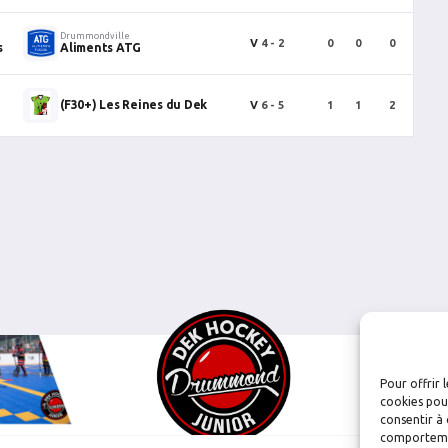
Drummondville
V
4 - 2
0
0
0
0
s
Aliments ATG
(F30+) Les Reines du Dek
V
6 - 5
1
1
2
0
Pour offrir 
cookies pour
consentir à 
comportement