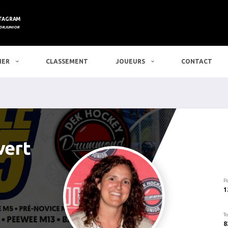
TAGRAM
DRJUNIOR
IER
CLASSEMENT
JOUEURS
CONTACT
vert
P
1
To
8