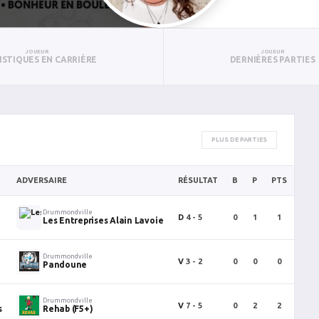
JOUEUR
JOUEUR
ISTIQUES EN CARRIÈRE
DERNIÈRES PARTIES
PLUS DE PARTIES
ADVERSAIRE
RÉSULTAT
B
P
PTS
PUN
Drummondville
D
4 - 5
0
1
1
0
Les Entreprises Alain Lavoie
Drummondville
V
3 - 2
0
0
0
0
Pandoune
Drummondville
V
7 - 5
0
2
2
0
s
Rehab (F5+)