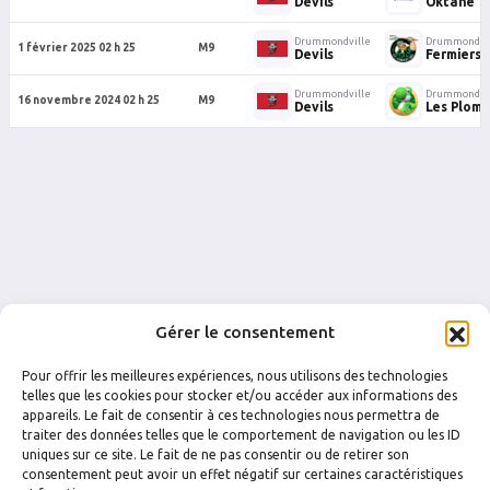
Devils
Oktane
Drummondville
Drummondvil
1 février 2025 02 h 25
M9
Devils
Fermiers 
Drummondville
Drummondvil
16 novembre 2024 02 h 25
M9
Devils
Les Plomb
Gérer le consentement
Pour offrir les meilleures expériences, nous utilisons des technologies
telles que les cookies pour stocker et/ou accéder aux informations des
appareils. Le fait de consentir à ces technologies nous permettra de
traiter des données telles que le comportement de navigation ou les ID
uniques sur ce site. Le fait de ne pas consentir ou de retirer son
FACEBOOK
INSTAGRAM
consentement peut avoir un effet négatif sur certaines caractéristiques