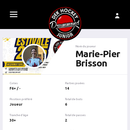
Nom du joueur
Marie-Pier
Brisson
Cotes
Parties jouées
F6+ / -
14
Position préféré
Total de buts
Joueur
6
Tranche d'âge
Total de passes
30+
2