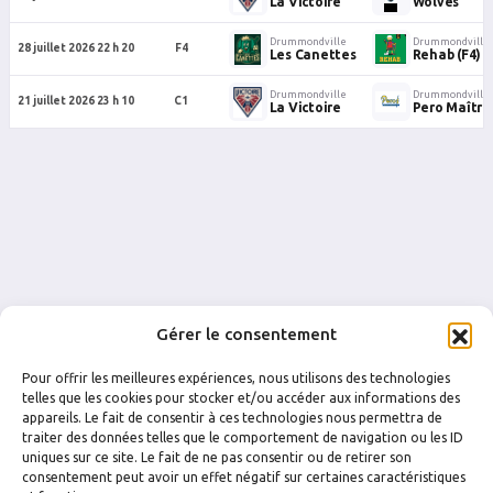
La Victoire
Wolves
Drummondville
Drummondville
28 juillet 2026 22 h 20
F4
Les Canettes
Rehab (F4)
Drummondville
Drummondville
21 juillet 2026 23 h 10
C1
La Victoire
Pero Maître 
Gérer le consentement
Pour offrir les meilleures expériences, nous utilisons des technologies
telles que les cookies pour stocker et/ou accéder aux informations des
appareils. Le fait de consentir à ces technologies nous permettra de
traiter des données telles que le comportement de navigation ou les ID
uniques sur ce site. Le fait de ne pas consentir ou de retirer son
FACEBOOK
INSTAGRAM
consentement peut avoir un effet négatif sur certaines caractéristiques