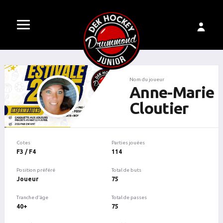
Nom du joueur
Anne-Marie
Cloutier
Cotes
Parties jouées
F3 / F4
114
Position préféré
Total de buts
Joueur
75
Tranche d'âge
Total de passes
40+
75