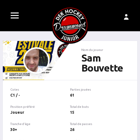
Nom du joueur
Sam
Bouvette
Cotes
Parties jouées
C1 / -
61
Position préféré
Total de buts
Joueur
15
Tranche d'âge
Total de passes
30+
26