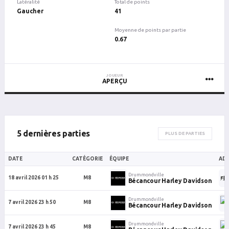
Latéralité
Total de points
Gaucher
41
Moyenne de points par partie
0.67
JOUEUR
APERÇU
5 dernières parties
PLUS DE PARTIES
DATE
CATÉGORIE
ÉQUIPE
ADV
Drummondville
18 avril 2026 01 h 25
M8
Bécancour Harley Davidson
Drummondville
7 avril 2026 23 h 50
M8
Bécancour Harley Davidson
Drummondville
7 avril 2026 23 h 45
M8