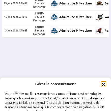
Admiral de Milwaukee
Bear
23 juin 2026 00 h 05
Secure
Exchange
LADHD
Admiral de Milwaukee
Wolv
15 juin 2026 23 h 10
Secure
Exchange
LADHD
Admiral de Milwaukee
Roa
13 juin 2026 15 h 45
Secure
Exchange
Gérer le consentement
Pour offrir les meilleures expériences, nous utilisons des technologies
telles que les cookies pour stocker et/ou accéder aux informations des
appareils. Le fait de consentir à ces technologies nous permettra de
traiter des données telles que le comportement de navigation ou les ID
FACEBOOK
INSTAGRAM