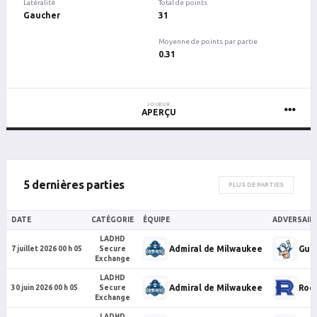
Latéralité
Total de points
Gaucher
31
Moyenne de points par partie
0.31
JOUEUR
APERÇU
5 dernières parties
PLUS DE PARTIES
DATE
CATÉGORIE
ÉQUIPE
ADVERSAIR
LADHD
Admiral de Milwaukee
Gull
7 juillet 2026 00 h 05
Secure
Exchange
LADHD
Admiral de Milwaukee
Rock
30 juin 2026 00 h 05
Secure
Exchange
LADHD