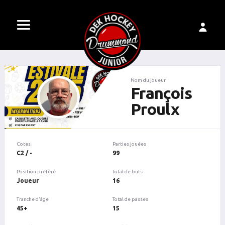
Nom du joueur
François
Proulx
Cotes
Parties jouées
C2 / -
99
Position préféré
Total de buts
Joueur
16
Tranche d'âge
Total de passes
45+
15