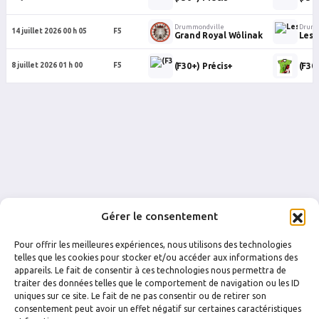
Drummondville
Drumm
14 juillet 2026 00 h 05
F5
Grand Royal Wôlinak
Les 
(F30+) Précis+
(F30
8 juillet 2026 01 h 00
F5
Gérer le consentement
Pour offrir les meilleures expériences, nous utilisons des technologies
telles que les cookies pour stocker et/ou accéder aux informations des
appareils. Le fait de consentir à ces technologies nous permettra de
traiter des données telles que le comportement de navigation ou les ID
uniques sur ce site. Le fait de ne pas consentir ou de retirer son
FACEBOOK
INSTAGRAM
consentement peut avoir un effet négatif sur certaines caractéristiques