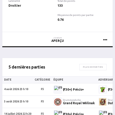
Latéralité
Total de points
Droitier
133
Moyenne de points par partie
0.76
JOUEUR
APERÇU
5 dernières parties
PLUS DE PARTIES
DATE
CATÉGORIE
ÉQUIPE
ADVERSAIRE
(F30+) Précis+
(F30
4 août 2026 23 h 10
F5
Drummondville
Drumm
3 août 2026 23 h 10
F5
Grand Royal Wôlinak
Duff
(F30+) Précis+
(F30+
14 juillet 2026 22 h 20
F5