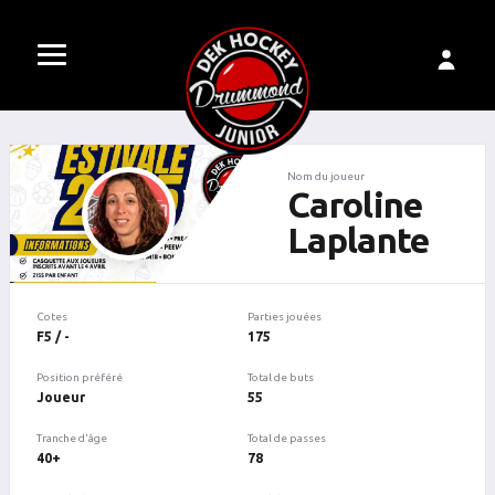
Nom du joueur
Caroline
Laplante
Cotes
Parties jouées
F5 / -
175
Position préféré
Total de buts
Joueur
55
Tranche d'âge
Total de passes
40+
78