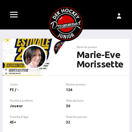
Nom du joueur
Marie-Eve
Morissette
Cotes
Parties jouées
F5 / -
126
Position préféré
Total de buts
Joueur
30
Tranche d'âge
Total de passes
45+
32