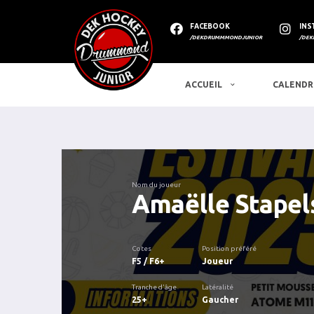
FACEBOOK
INS
/DEKDRUMMMONDJUNIOR
/DEK
ACCUEIL
CALENDR
Nom du joueur
Amaëlle Stapel
Cotes
Position préféré
F5 / F6+
Joueur
Tranche d'âge
Latéralité
25+
Gaucher