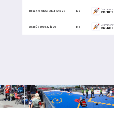
Drummondv
10 septembre 2024 22 h 20
M7
ROCKET 
Drummondv
28 août 2024 22 h 20
M7
ROCKET 