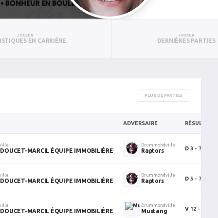
JOUEUR
JOUEUR
ISTIQUES EN CARRIÈRE
DERNIÈRES PARTIES
PLUS DE PARTIES
ADVERSAIRE
RÉSULTAT
ille
Drummondville
D
3 - 7
DOUCET-MARCIL ÉQUIPE IMMOBILIÈRE
Raptors
ille
Drummondville
D
5 - 7
DOUCET-MARCIL ÉQUIPE IMMOBILIÈRE
Raptors
ille
Drummondville
V
12 - 7
DOUCET-MARCIL ÉQUIPE IMMOBILIÈRE
Mustang