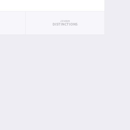
JOUEUR
DISTINCTIONS
B
P
PTS
PUN
BAN
PAN
BIN
PIN
0
0
0
0
0
0
0
0
2
0
2
0
0
0
0
0
0
0
0
0
0
0
0
0