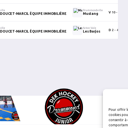
ille
Drummondville
V
10 - 4
DOUCET-MARCIL ÉQUIPE IMMOBILIÈRE
Mustang
ille
Acton Vale
D
2 - 4
DOUCET-MARCIL ÉQUIPE IMMOBILIÈRE
Les Barjos
Pour offrir 
cookies pour
consentir à 
comportement