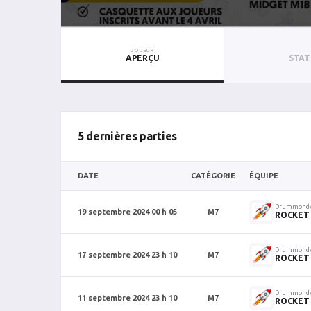
JOUEUR
APERÇU
STAT
5 dernières parties
DATE
CATÉGORIE
ÉQUIPE
Drummondv
19 septembre 2024 00 h 05
M7
ROCKET 
Drummondv
17 septembre 2024 23 h 10
M7
ROCKET 
Drummondv
11 septembre 2024 23 h 10
M7
ROCKET 