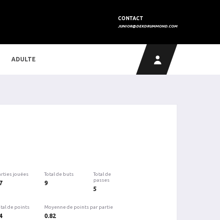
CONTACT
JUNIOR@DEKDRUMMOND.COM
ADULTE
arties jouées
Total de buts
Total de
passes
7
9
5
tal de points
Moyenne de points par partie
4
0.82