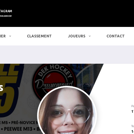
TAGRAM
DRJUNIOR
IER
CLASSEMENT
JOUEURS
CONTACT
s
P
1
To
1