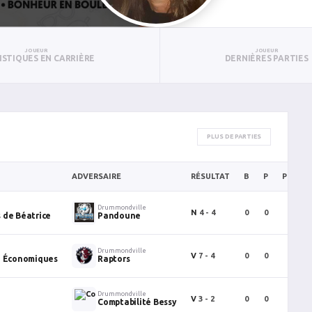
JOUEUR
JOUEUR
ISTIQUES EN CARRIÈRE
DERNIÈRES PARTIES
PLUS DE PARTIES
ADVERSAIRE
RÉSULTAT
B
P
PTS
Drummondville
N
4 - 4
0
0
0
 de Béatrice
Pandoune
Drummondville
V
7 - 4
0
0
0
o Économiques
Raptors
Drummondville
V
3 - 2
0
0
0
Comptabilité Bessy