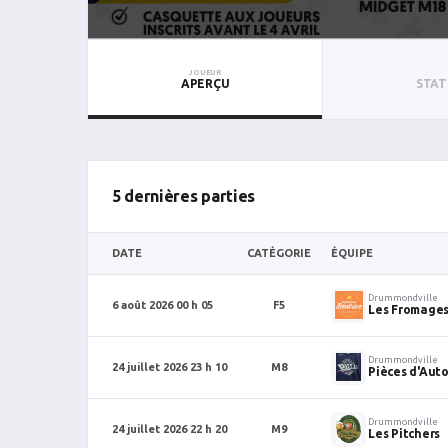
JOUEUR
APERÇU
STAT
5 dernières parties
DATE
CATÉGORIE
ÉQUIPE
Drummondville
6 août 2026 00 h 05
F5
Les Fromages
Drummondville
24 juillet 2026 23 h 10
M8
Pièces d'Aut
Drummondville
24 juillet 2026 22 h 20
M9
Les Pitchers