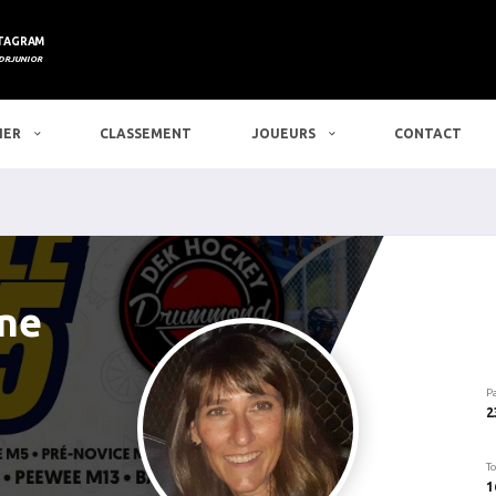
TAGRAM
DRJUNIOR
IER
CLASSEMENT
JOUEURS
CONTACT
ne
P
2
To
1