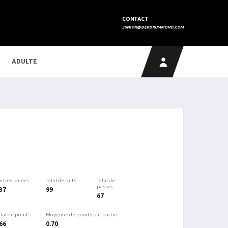
CONTACT
JUNIOR@DEKDRUMMOND.COM
ADULTE
arties jouées
Total de buts
Total de
passes
37
99
67
tal de points
Moyenne de points par partie
66
0.70