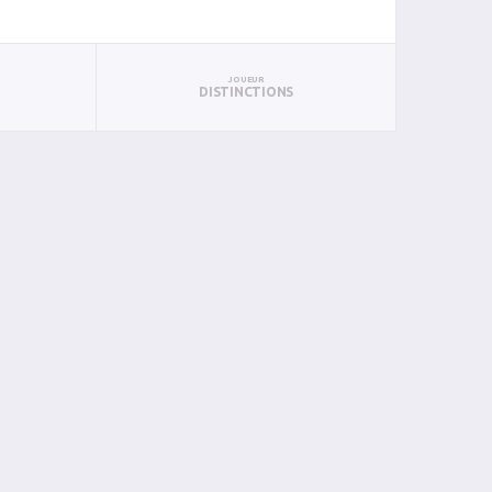
JOUEUR
DISTINCTIONS
PUN
BAN
PAN
BIN
PIN
2
0
0
0
0
0
0
0
0
0
0
0
0
0
0