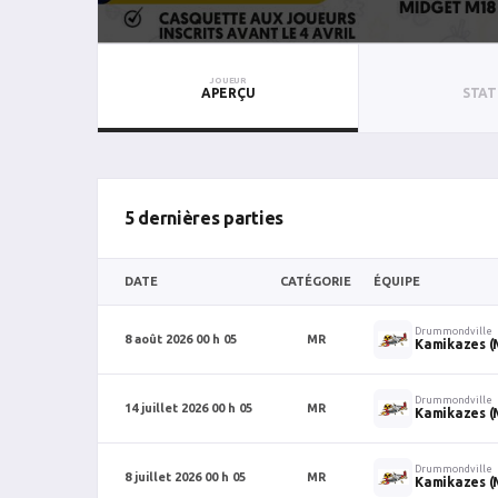
JOUEUR
APERÇU
STAT
5 dernières parties
DATE
CATÉGORIE
ÉQUIPE
Drummondville
8 août 2026 00 h 05
MR
Kamikazes (
Drummondville
14 juillet 2026 00 h 05
MR
Kamikazes (
Drummondville
8 juillet 2026 00 h 05
MR
Kamikazes (