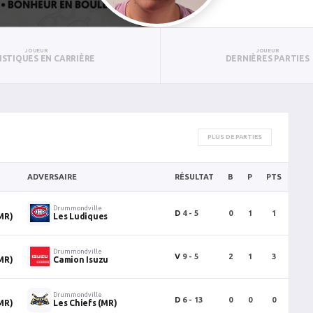
JOUEUR
JOUEUR
ISTIQUES EN CARRIÈRE
DERNIÈRES PARTIES
PLUS DE PARTIES
ADVERSAIRE
RÉSULTAT
B
P
PTS
PUN
Drummondville
D
4 - 5
0
1
1
0
MR)
Les Ludiques
Drummondville
V
9 - 5
2
1
3
0
MR)
Camion Isuzu
Drummondville
D
6 - 13
0
0
0
0
MR)
Les Chiefs (MR)