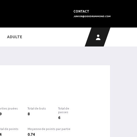
CONTACT
JUNIOR@DEKDRUMMOND.COM
ADULTE
arties jouées
Total de buts
Total de
passes
9
8
6
tal de points
Moyenne de points par partie
4
0.74