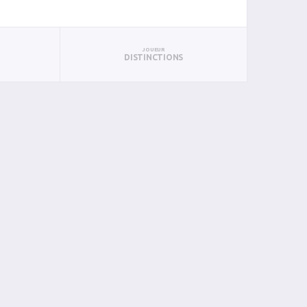
JOUEUR
DISTINCTIONS
BAN
PAN
BIN
PIN
0
1
0
0
1
0
0
0
0
0
0
0