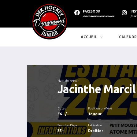
FACEBOOK
INS
/DEKDRUMMMONDJUNIOR
/DEK
ACCUEIL
CALENDR
Nom du joueur
Jacinthe Marcil
Cotes
Position préféré
F6+ / -
Joueur
Tranche d'âge
Latéralité
35+
Droitier