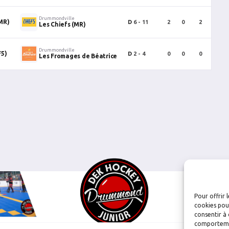
Drummondville
MR)
D
6 - 11
2
0
2
0
Les Chiefs (MR)
Drummondville
F5)
D
2 - 4
0
0
0
0
Les Fromages de Béatrice
Pour offrir 
cookies pour
consentir à 
comportement