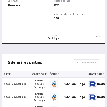
Latéralité
Total de points
Gaucher
127
Moyenne de points par partie
0.92
JOUEUR
APERÇU
5 dernières parties
PLUS DE PARTIES
DATE
CATÉGORIE
ÉQUIPE
ADVERSAIRE
LADHD
Gulls de San Diego
Rocket
4 août 2026 01 h 10
Secure
Exchange
LADHD
Gulls de San Diego
Rocket
4 août 2026 01 h 05
Secure
Exchange
LADHD