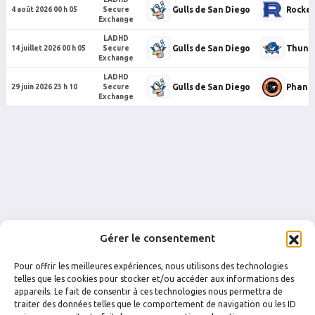
Gulls de San Diego
Rocket
4 août 2026 00 h 05
Secure
Exchange
LADHD
Gulls de San Diego
Thunde
14 juillet 2026 00 h 05
Secure
Exchange
LADHD
Gulls de San Diego
Phanto
29 juin 2026 23 h 10
Secure
Exchange
Gérer le consentement
Pour offrir les meilleures expériences, nous utilisons des technologies
telles que les cookies pour stocker et/ou accéder aux informations des
appareils. Le fait de consentir à ces technologies nous permettra de
traiter des données telles que le comportement de navigation ou les ID
FACEBOOK
INSTAGRAM