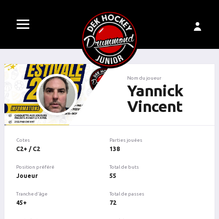
Nom du joueur
Yannick
Vincent
Cotes
Parties jouées
C2+ / C2
138
Position préféré
Total de buts
Joueur
55
Tranche d'âge
Total de passes
45+
72