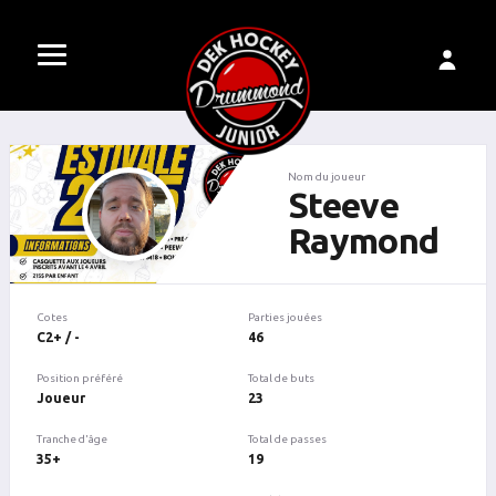
Nom du joueur
Steeve
Raymond
Cotes
Parties jouées
C2+ / -
46
Position préféré
Total de buts
Joueur
23
Tranche d'âge
Total de passes
35+
19