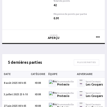
Total de points
42
Moyenne de points par partie
0.91
JOUEUR
APERÇU
5 dernières parties
PLUS DE PARTIES
DATE
CATÉGORIE
ÉQUIPE
ADVERSAIRE
Drummondville
Saint Germain
8 août 2025 00 h 05
H30R
Protexio
Les Cougars
Drummondville
Saint Germain
3 juillet 2025 23 h 10
H30R
Protexio
Les Cougars
Drummondville
Saint Germain
27 juin 2025 00 h 05
H30R