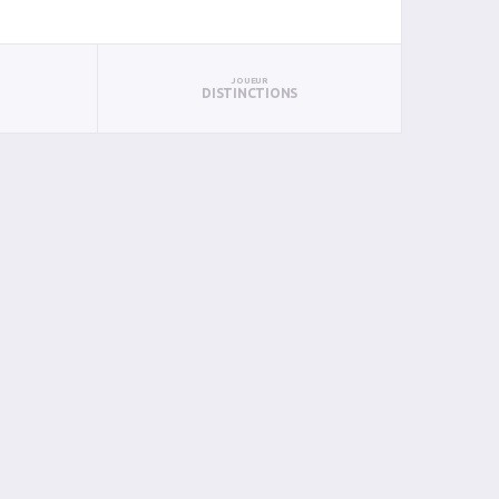
JOUEUR
DISTINCTIONS
TS
PUN
BAN
PAN
BIN
PIN
0
0
0
0
0
0
2
0
0
0
0
0
3
0
0
0
0
0