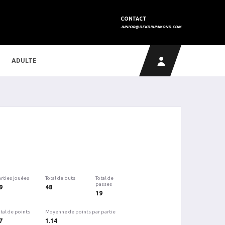
CONTACT
JUNIOR@DEKDRUMMOND.COM
ADULTE
arties jouées
Total de buts
Total de
passes
9
48
19
tal de points
Moyenne de points par partie
7
1.14