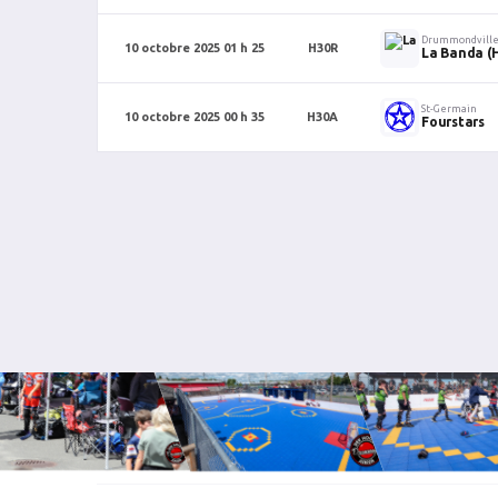
Drummondvill
10 octobre 2025 01 h 25
H30R
La Banda (
St-Germain
10 octobre 2025 00 h 35
H30A
Fourstars