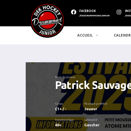
FACEBOOK
INS
/DEKDRUMMMONDJUNIOR
/DEK
ACCUEIL
CALENDR
Nom du joueur
Patrick Sauvag
Cotes
Position préféré
C1+ / -
Joueur
Tranche d'âge
Latéralité
40+
Gaucher