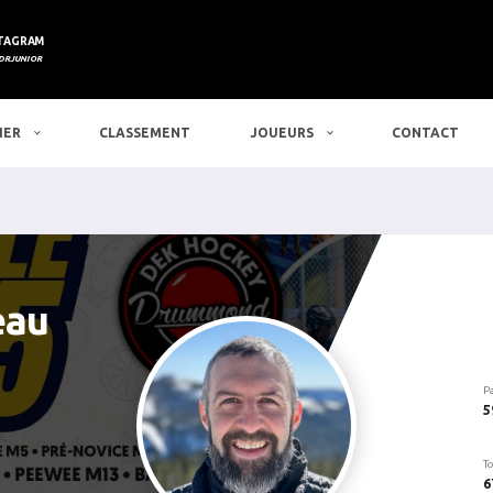
TAGRAM
DRJUNIOR
IER
CLASSEMENT
JOUEURS
CONTACT
eau
P
5
To
6