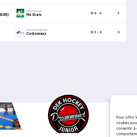
e
Minnesota
D
4 - 6
3
0
H30R)
No Stars
Drummondville
D
3 - 4
0
0
Customaxx
Pour offrir 
cookies pour
consentir à 
comportement