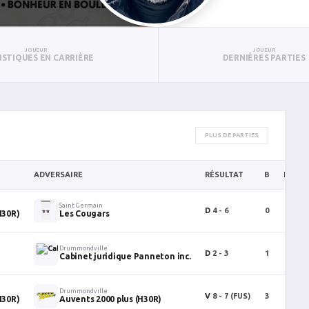
JOUEUR
JOUEUR
ISTIQUES EN CARRIÈRE
DERNIÈRES PARTIES
PLUS DE PARTIES
ADVERSAIRE
RÉSULTAT
B
P
P
e
Saint Germain
D
4 - 6
0
0
H30R)
Les Cougars
Drummondville
D
2 - 3
1
1
Cabinet juridique Panneton inc.
e
Drummondville
V
8 - 7
(FUS)
3
0
H30R)
Auvents 2000 plus (H30R)