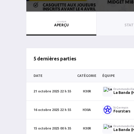
JOUEUR
APERÇU
STAT
5 dernières parties
DATE
CATÉGORIE
ÉQUIPE
Drummondvill
21 octobre 2025 22 h 55
H30R
La Banda (
St-Germain
16 octobre 2025 22 h 55
H30A
Fourstars
Drummondvill
15 octobre 2025 00 h 35
H30R
La Banda (