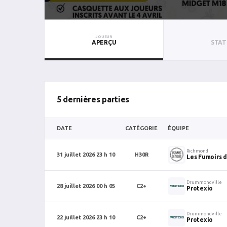
JOUEUR
APERÇU
STAT
5 dernières parties
DATE
CATÉGORIE
ÉQUIPE
Richmond
31 juillet 2026 23 h 10
H30R
Les Fumoirs d
Drummondville
28 juillet 2026 00 h 05
C2+
Protexio
Drummondville
22 juillet 2026 23 h 10
C2+
Protexio