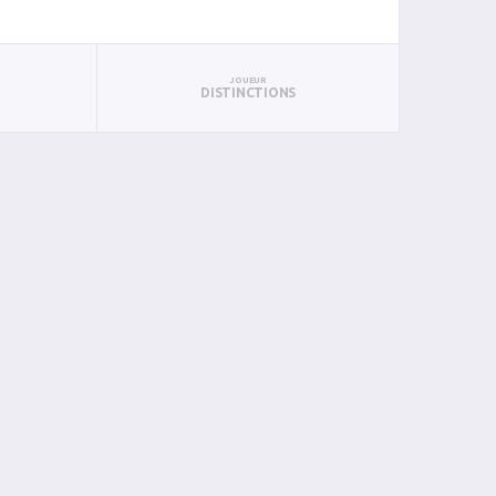
JOUEUR
DISTINCTIONS
P
PTS
PUN
BAN
PAN
BIN
PIN
0
1
0
1
0
0
0
0
2
0
0
0
0
0
1
2
0
0
1
0
0