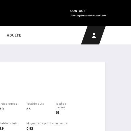
CONTACT
JUNIOR@DEKDRUMMOND.COM
ADULTE
arties jouées
Total de buts
Total de
passes
39
66
63
tal de points
Moyenne de points par partie
29
0.93