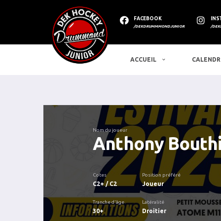
FACEBOOK
INS
/DEKDRUMMMONDJUNIOR
/DEK
ACCUEIL
CALENDR
Nom du joueur
Anthony Bouthi
Cotes
Position préféré
C2+ / C2
Joueur
Tranche d'âge
Latéralité
30+
Droitier