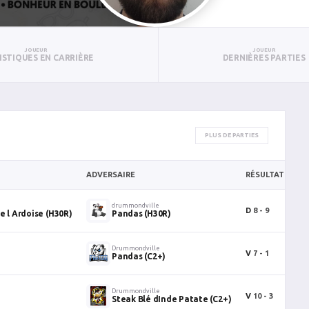
JOUEUR
JOUEUR
ISTIQUES EN CARRIÈRE
DERNIÈRES PARTIES
PLUS DE PARTIES
ADVERSAIRE
RÉSULTAT
B
drummondville
D
8 - 9
1
e l Ardoise (H30R)
Pandas (H30R)
Drummondville
V
7 - 1
2
Pandas (C2+)
Drummondville
V
10 - 3
1
Steak Blé dInde Patate (C2+)