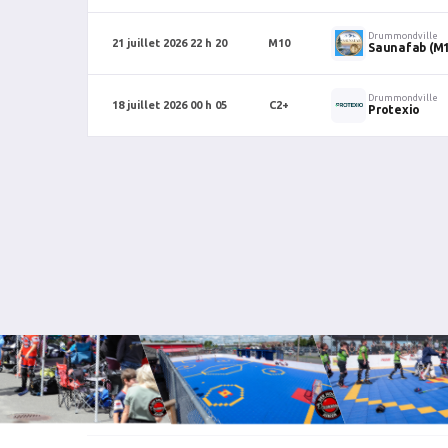
Drummondville
21 juillet 2026 22 h 20
M10
Saunafab (M
Drummondville
18 juillet 2026 00 h 05
C2+
Protexio