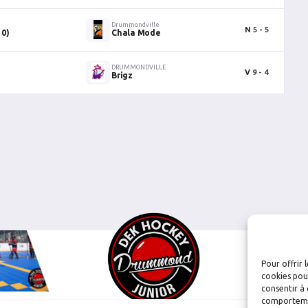
Drummondville
N
5 - 5
1
10)
Chala Mode
DRUMMONDVILLE
V
9 - 4
2
Brigz
Pour offrir 
cookies pour
consentir à 
comportement