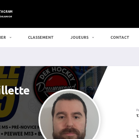
TAGRAM
DRJUNIOR
IER
CLASSEMENT
JOUEURS
CONTACT
llette
P
1
To
1