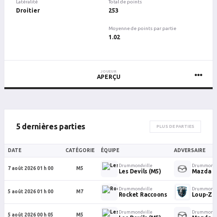
Latéralité
Total de points
Droitier
253
Moyenne de points par partie
1.02
JOUEUR
APERÇU
5 dernières parties
PLUS DE PARTIES
DATE
CATÉGORIE
ÉQUIPE
ADVERSAIRE
Drummondville
Drummondv
7 août 2026 01 h 00
M5
Les Devils (M5)
Mazda
Drummondville
Drummondv
5 août 2026 01 h 00
M7
Rocket Raccoons
Loup-Ze
Drummondville
Drummondv
5 août 2026 00 h 05
M5