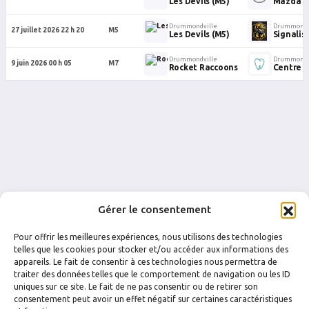
Les Devils (M5)
Mazda
Drummondville
Drummondv
27 juillet 2026 22 h 20
M5
Les Devils (M5)
Signalis
Drummondville
Drummondv
9 juin 2026 00 h 05
M7
Rocket Raccoons
Centre 
Gérer le consentement
Pour offrir les meilleures expériences, nous utilisons des technologies
telles que les cookies pour stocker et/ou accéder aux informations des
appareils. Le fait de consentir à ces technologies nous permettra de
traiter des données telles que le comportement de navigation ou les ID
uniques sur ce site. Le fait de ne pas consentir ou de retirer son
FACEBOOK
INSTAGRAM
consentement peut avoir un effet négatif sur certaines caractéristiques