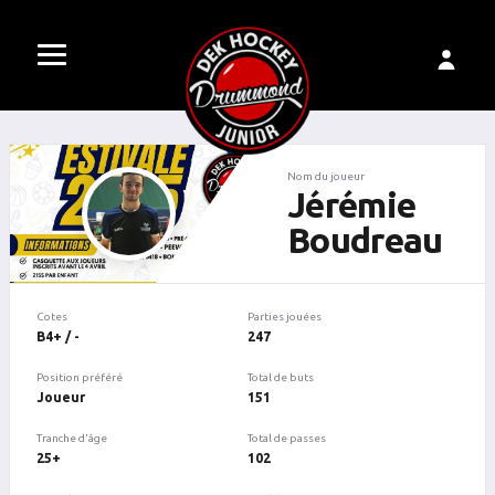
Nom du joueur
Jérémie
Boudreau
Cotes
Parties jouées
B4+ / -
247
Position préféré
Total de buts
Joueur
151
Tranche d'âge
Total de passes
25+
102