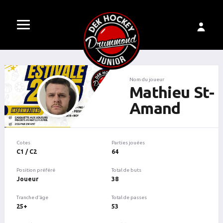
Nom du joueur
Mathieu St-
Amand
Cotes
Parties jouées
C1 / C2
64
Position préféré
Total de buts
Joueur
38
Tranche d'âge
Total de passes
25+
53