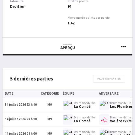
Latéralité
Total de points
Droitier
91
Moyenne de points par partie
1.42
JOUEUR
APERÇU
5 dernières parties
PLUS DE PARTIES
DATE
CATÉGORIE
ÉQUIPE
ADVERSAIRE
Drummondville
Drummondville
31 juillet 2026 23 h 10
M9
La Comté
Les Plombiers
Drummondville
Drummondville
14 juillet 2026 23 h 10
M9
La Comté
Wolfpack (M9
Drummondville
Drummondville
11 juillet 2026 01 h 00
M9