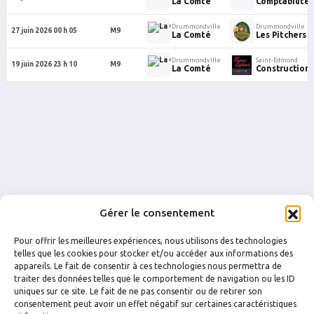
La Comté
Comptabilité 
Drummondville
Drummondville
27 juin 2026 00 h 05
M9
La Comté
Les Pitchers
Drummondville
Saint-Edmond
19 juin 2026 23 h 10
M9
La Comté
Construction É
Gérer le consentement
Pour offrir les meilleures expériences, nous utilisons des technologies
telles que les cookies pour stocker et/ou accéder aux informations des
appareils. Le fait de consentir à ces technologies nous permettra de
traiter des données telles que le comportement de navigation ou les ID
uniques sur ce site. Le fait de ne pas consentir ou de retirer son
FACEBOOK
INSTAGRAM
consentement peut avoir un effet négatif sur certaines caractéristiques