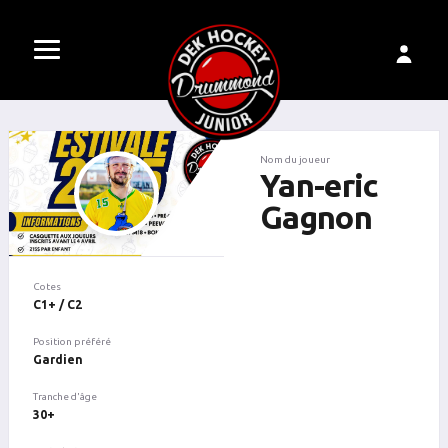
Nom du joueur
Yan-eric
Gagnon
Cotes
C1+ / C2
Position préféré
Gardien
Tranche d'âge
30+