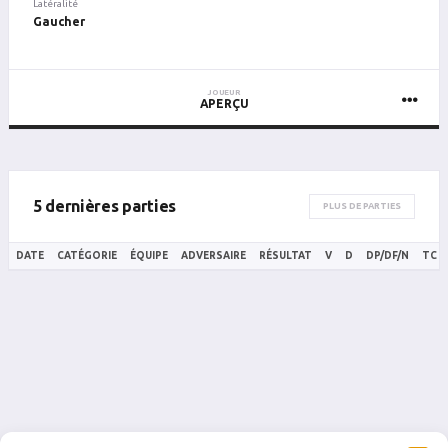
Latéralité
Gaucher
JOUEUR
APERÇU
5 dernières parties
PLUS DE PARTIES
DATE
CATÉGORIE
ÉQUIPE
ADVERSAIRE
RÉSULTAT
V
D
DP/DF/N
TC