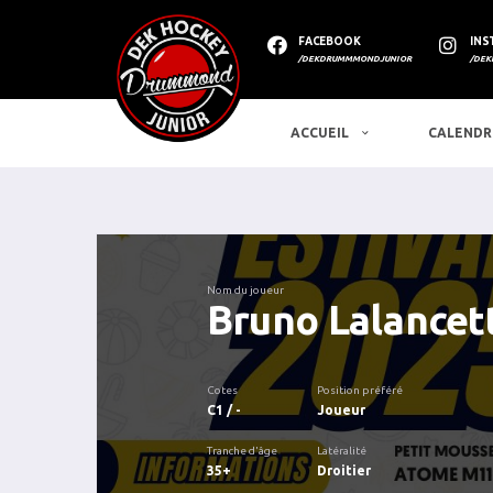
FACEBOOK
INS
/DEKDRUMMMONDJUNIOR
/DEK
ACCUEIL
CALENDR
Nom du joueur
Bruno Lalancet
Cotes
Position préféré
C1 / -
Joueur
Tranche d'âge
Latéralité
35+
Droitier