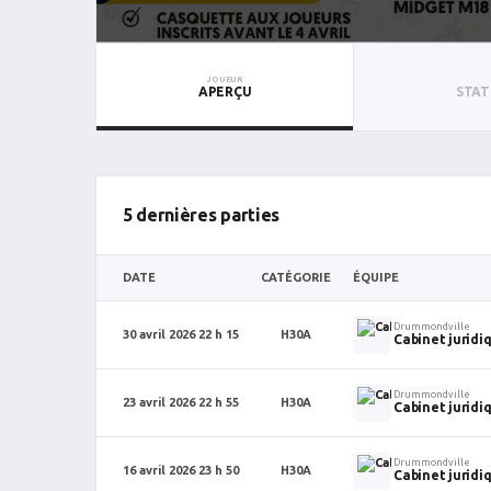
JOUEUR
APERÇU
STAT
5 dernières parties
DATE
CATÉGORIE
ÉQUIPE
Drummondville
30 avril 2026 22 h 15
H30A
Cabinet juridi
Drummondville
23 avril 2026 22 h 55
H30A
Cabinet juridi
Drummondville
16 avril 2026 23 h 50
H30A
Cabinet juridi