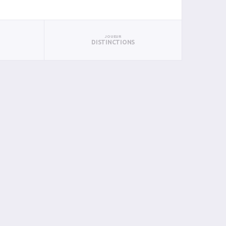
JOUEUR
DISTINCTIONS
BAN
PAN
BIN
PIN
0
0
0
0
0
0
0
0
0
0
0
0