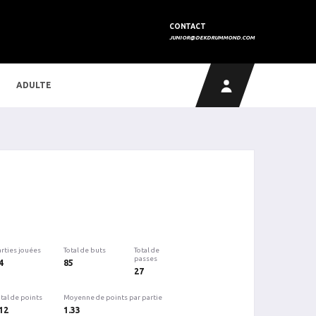
CONTACT
JUNIOR@DEKDRUMMOND.COM
ADULTE
arties jouées
Total de buts
Total de
passes
4
85
27
tal de points
Moyenne de points par partie
12
1.33