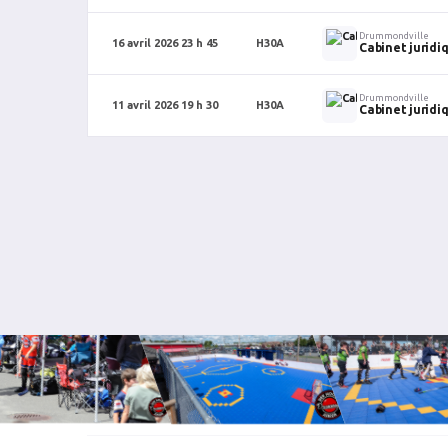
Drummondville
16 avril 2026 23 h 45
H30A
Cabinet juridi
Drummondville
11 avril 2026 19 h 30
H30A
Cabinet juridi