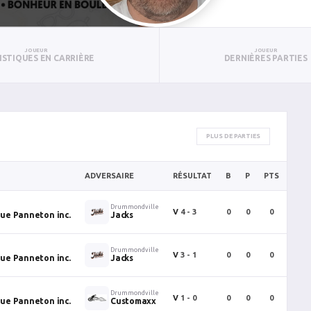
JOUEUR
JOUEUR
ISTIQUES EN CARRIÈRE
DERNIÈRES PARTIES
PLUS DE PARTIES
ADVERSAIRE
RÉSULTAT
B
P
PTS
PUN
Drummondville
V
4 - 3
0
0
0
0
que Panneton inc.
Jacks
Drummondville
V
3 - 1
0
0
0
0
que Panneton inc.
Jacks
Drummondville
V
1 - 0
0
0
0
0
que Panneton inc.
Customaxx