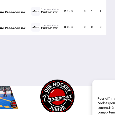
Drummondville
V
5 - 3
0
1
1
0
que Panneton inc.
Customaxx
Drummondville
D
0 - 3
0
0
0
0
que Panneton inc.
Customaxx
Pour offrir 
cookies pour
consentir à 
comportement