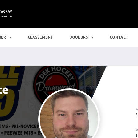
TAGRAM
DRJUNIOR
IER
CLASSEMENT
JOUEURS
CONTACT
te
P
8
To
1