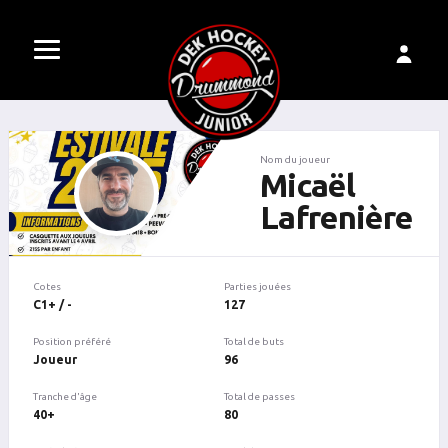
Nom du joueur
Micaël
Lafrenière
Cotes
Parties jouées
C1+ / -
127
Position préféré
Total de buts
Joueur
96
Tranche d'âge
Total de passes
40+
80