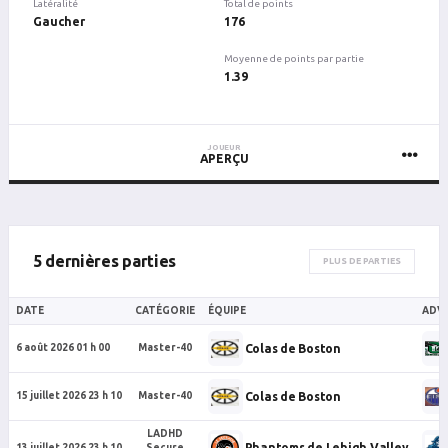
Latéralité
Total de points
Gaucher
176
Moyenne de points par partie
1.39
JOUEUR
APERÇU
5 dernières parties
PLUS DE PARTIES
DATE
CATÉGORIE
ÉQUIPE
ADVE
Colas de Boston
6 août 2026 01 h 00
Master-40
Colas de Boston
15 juillet 2026 23 h 10
Master-40
LADHD
Phantoms de Lehigh Valley
13 juillet 2026 23 h 10
Secure