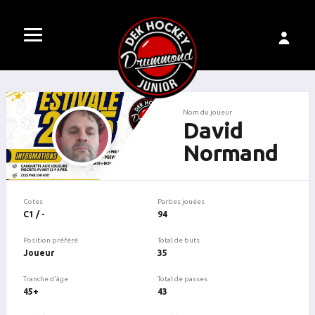
Nom du joueur
David
Normand
Cotes
Parties jouées
C1 / -
94
Position préféré
Total de buts
Joueur
35
Tranche d'âge
Total de passes
45+
43