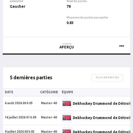
Latéralité
Total de points
Gaucher
78
Moyenne de points par partie
0.83
JOUEUR
APERÇU
5 dernières parties
PLUS DE PARTIES
DATE
CATÉGORIE
ÉQUIPE
Dekhockey Drummond de Détroit
6 août 2026 00 h 05
Master-40
Dekhockey Drummond de Détroit
16 juillet 2026 01 h 00
Master-40
Dekhockey Drummond de Détroit
9 juillet 2026 00 h 05
Master-40