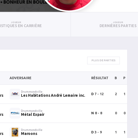
JOUEUR
JOUEUR
ISTIQUES EN CARRIÈRE
DERNIÈRES PARTIES
PLUS DE PARTIES
ADVERSAIRE
RÉSULTAT
B
P
PT
Drummondville
D
7 - 12
2
1
3
rs
Les Habitations André Lemaire inc.
Drummondville
N
8 - 8
0
0
0
rs
Métal Expair
Drummondville
D
3 - 9
1
1
2
rs
Maroons