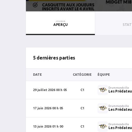
JOUEUR
APERÇU
STAT
5 dernières parties
DATE
CATÉGORIE
ÉQUIPE
Drummondville
29 juillet 2026 00 h 05
C1
Les Prédateu
Drummondville
17 juin 2026 00 h 05
C1
Les Prédateu
Drummondville
13 juin 2026 01 h 00
C1
Les Prédateu