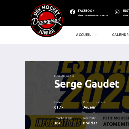
FACEBOOK
INS
/DEKDRUMMMONDJUNIOR
/DEK
ACCUEIL
CALENDR
Nom du joueur
Serge Gaudet
Cotes
Position préféré
C1 / -
Joueur
Tranche d'âge
Latéralité
30+
Droitier