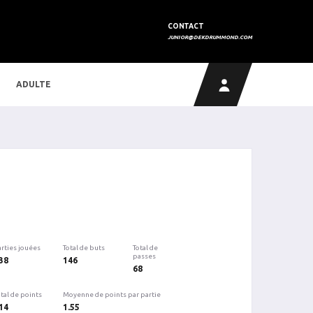
CONTACT
JUNIOR@DEKDRUMMOND.COM
ADULTE
arties jouées
Total de buts
Total de
passes
38
146
68
tal de points
Moyenne de points par partie
14
1.55