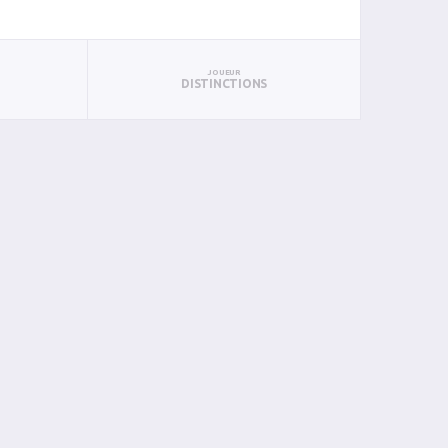
JOUEUR
DISTINCTIONS
S
PUN
BAN
PAN
BIN
PIN
0
0
0
0
0
12
0
0
0
0
0
1
0
0
0