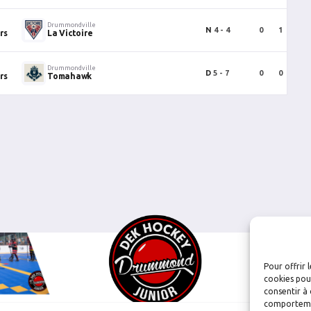
Drummondville
N
4 - 4
0
1
1
rs
La Victoire
Drummondville
D
5 - 7
0
0
0
rs
Tomahawk
Pour offrir 
cookies pour
consentir à 
comportement