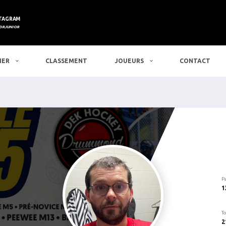
TAGRAM
DRJUNIOR
IER
CLASSEMENT
JOUEURS
CONTACT
P
1
To
2