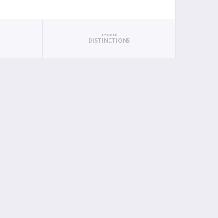
JOUEUR
DISTINCTIONS
BAN
PAN
BIN
PIN
0
0
0
0
0
0
0
0
0
0
0
0