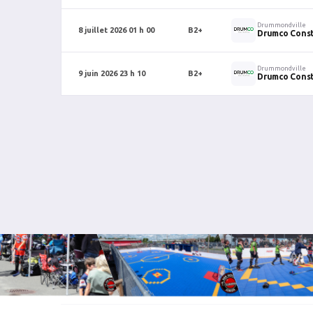
Drummondville
8 juillet 2026 01 h 00
B2+
Drumco Const
Drummondville
9 juin 2026 23 h 10
B2+
Drumco Const