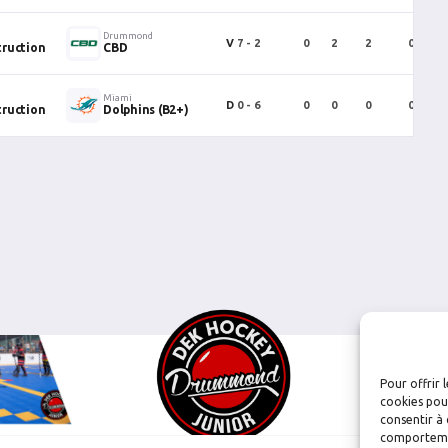
Drummond
V
7 - 2
0
2
2
0
ruction
CBD
Miami
D
0 - 6
0
0
0
0
ruction
Dolphins (B2+)
Pour offrir 
cookies pour
consentir à 
comportement