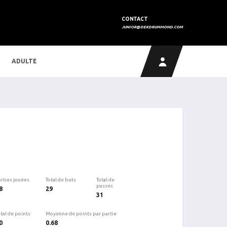
CONTACT
JUNIOR@DEKDRUMMOND.COM
ADULTE
arties jouées
Total de buts
Total de
passes
8
29
31
tal de points
Moyenne de points par partie
0
0.68