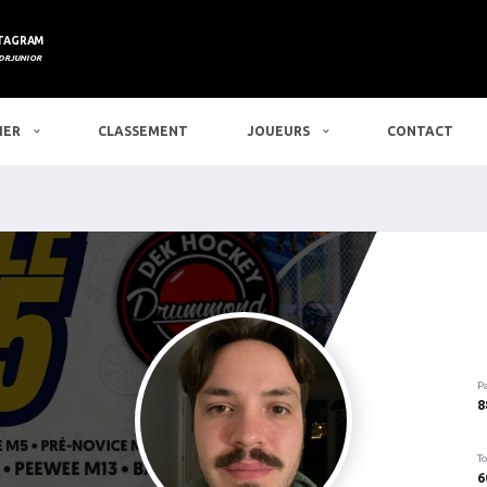
TAGRAM
DRJUNIOR
IER
CLASSEMENT
JOUEURS
CONTACT
P
8
To
6