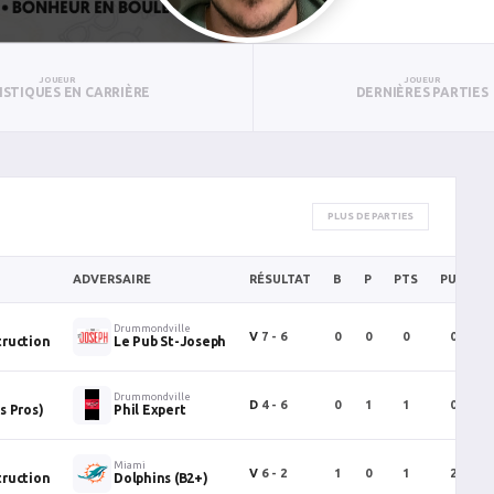
JOUEUR
JOUEUR
ISTIQUES EN CARRIÈRE
DERNIÈRES PARTIES
PLUS DE PARTIES
ADVERSAIRE
RÉSULTAT
B
P
PTS
PUN
Drummondville
V
7 - 6
0
0
0
0
ruction
Le Pub St-Joseph
Drummondville
D
4 - 6
0
1
1
0
s Pros)
Phil Expert
Miami
V
6 - 2
1
0
1
2
ruction
Dolphins (B2+)