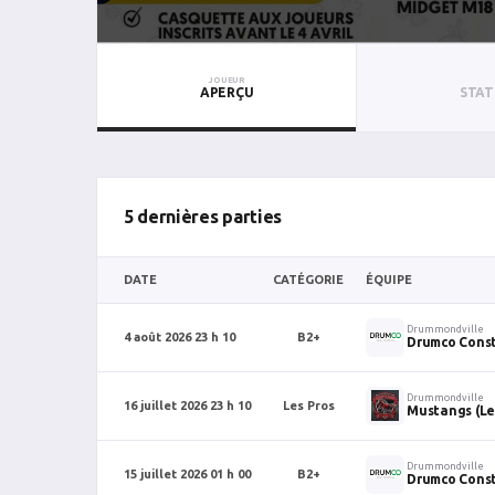
JOUEUR
APERÇU
STAT
5 dernières parties
DATE
CATÉGORIE
ÉQUIPE
Drummondville
4 août 2026 23 h 10
B2+
Drumco Const
Drummondville
16 juillet 2026 23 h 10
Les Pros
Mustangs (Le
Drummondville
15 juillet 2026 01 h 00
B2+
Drumco Const