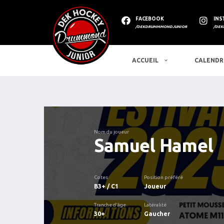
FACEBOOK
INS
/DEKDRUMMMONDJUNIOR
/DEK
ACCUEIL
CALENDR
Nom du joueur
Samuel Hamel
Cotes
Position préféré
B3+ / C1
Joueur
Tranche d'âge
Latéralité
30+
Gaucher