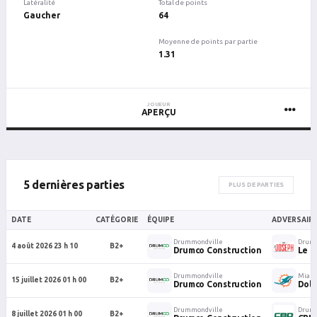
Latéralité
Total de points
Gaucher
64
Moyenne de points par partie
1.31
JOUEUR
APERÇU
5 dernières parties
PLUS DE PARTIES
DATE
CATÉGORIE
ÉQUIPE
ADVERSAIR
Drummondville
Drumm
4 août 2026 23 h 10
B2+
Drumco Construction
Le P
Drummondville
Miam
15 juillet 2026 01 h 00
B2+
Drumco Construction
Dolp
Drummondville
Drum
8 juillet 2026 01 h 00
B2+