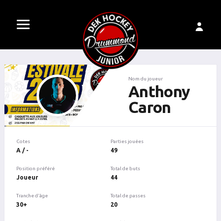
Nom du joueur
Anthony
Caron
Cotes
Parties jouées
A / -
49
Position préféré
Total de buts
Joueur
44
Tranche d'âge
Total de passes
30+
20