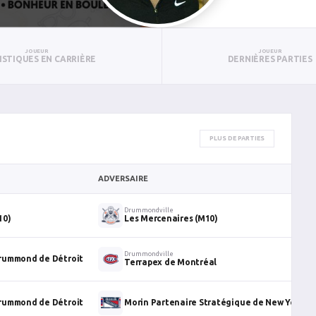
JOUEUR
JOUEUR
ISTIQUES EN CARRIÈRE
DERNIÈRES PARTIES
PLUS DE PARTIES
ADVERSAIRE
Drummondville
10)
Les Mercenaires (M10)
Drummondville
rummond de Détroit
Terrapex de Montréal
rummond de Détroit
Morin Partenaire Stratégique de New York