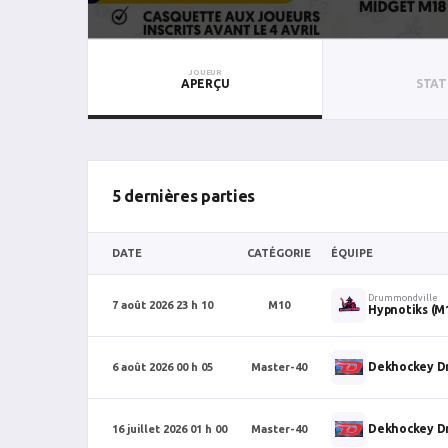
JOUEUR
APERÇU
STAT
5 dernières parties
DATE
CATÉGORIE
ÉQUIPE
Drummondville
7 août 2026 23 h 10
M10
Hypnotiks (M
Dekhockey D
6 août 2026 00 h 05
Master-40
Dekhockey D
16 juillet 2026 01 h 00
Master-40