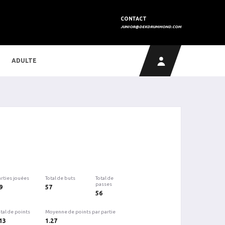
CONTACT
JUNIOR@DEKDRUMMOND.COM
ADULTE
arties jouées
Total de buts
Total de
passes
9
57
56
tal de points
Moyenne de points par partie
13
1.27