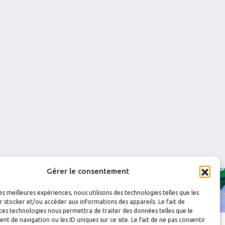
V
11 - 3
3
1
4
0
0
0
0
0
D
2 - 4
1
0
1
0
0
0
0
0
Gérer le consentement
les meilleures expériences, nous utilisons des technologies telles que les
 stocker et/ou accéder aux informations des appareils. Le fait de
ces technologies nous permettra de traiter des données telles que le
 de navigation ou les ID uniques sur ce site. Le fait de ne pas consentir