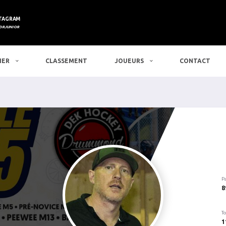
TAGRAM
DRJUNIOR
IER
CLASSEMENT
JOUEURS
CONTACT
P
8
To
1