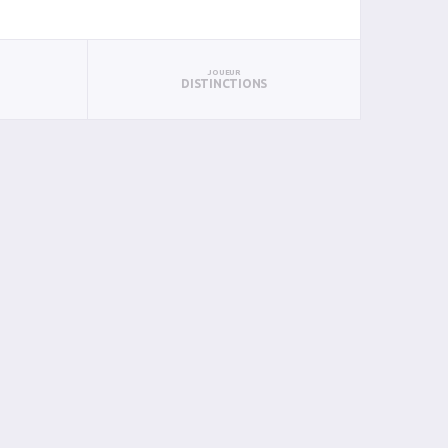
JOUEUR
DISTINCTIONS
RÉSULTAT
B
P
PTS
PUN
BAN
PAN
BIN
PIN
D
1 - 8
1
0
1
0
0
0
0
0
V
8 - 3
2
2
4
0
0
0
0
0
V
5 - 3
1
0
1
0
0
0
0
0