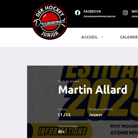
FACEBOOK
INS
/DEKDRUMMMONDJUNIOR
/DEK
ACCUEIL
CALENDR
Nom du joueur
Martin Allard
Cotes
Position préféré
C1 / C2
Joueur
Tranche d'âge
45+