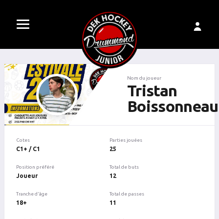
Nom du joueur
Tristan
Boissonneau
Cotes
Parties jouées
C1+ / C1
25
Position préféré
Total de buts
Joueur
12
Tranche d'âge
Total de passes
18+
11