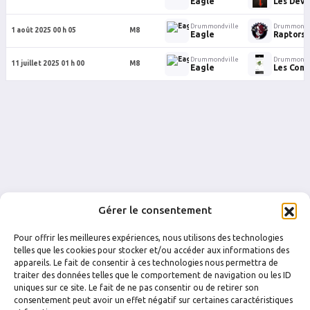
Eagle
Les Devi
Drummondville
Drummondv
1 août 2025 00 h 05
M8
Eagle
Raptors
Drummondville
Drummondv
11 juillet 2025 01 h 00
M8
Eagle
Les Com
Gérer le consentement
Pour offrir les meilleures expériences, nous utilisons des technologies
telles que les cookies pour stocker et/ou accéder aux informations des
appareils. Le fait de consentir à ces technologies nous permettra de
traiter des données telles que le comportement de navigation ou les ID
uniques sur ce site. Le fait de ne pas consentir ou de retirer son
FACEBOOK
INSTAGRAM
consentement peut avoir un effet négatif sur certaines caractéristiques