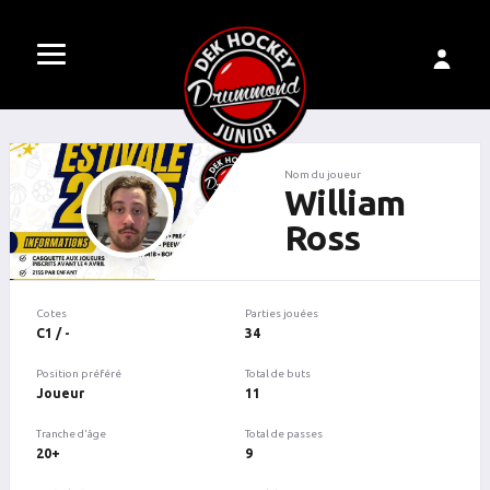
Nom du joueur
William
Ross
Cotes
Parties jouées
C1 / -
34
Position préféré
Total de buts
Joueur
11
Tranche d'âge
Total de passes
20+
9