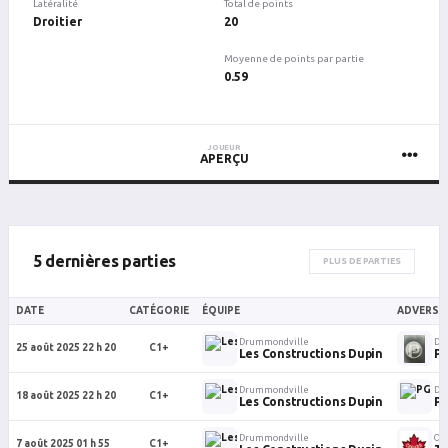
Latéralité
Total de points
Droitier
20
Moyenne de points par partie
0.59
JOUEUR
APERÇU
5 dernières parties
PLUS DE PARTIES
DATE
CATÉGORIE
ÉQUIPE
ADVERSA
Drummondville
Dr
25 août 2025 22 h 20
C1+
Les Constructions Dupin
PG
Drummondville
Dr
18 août 2025 22 h 20
C1+
Les Constructions Dupin
PG
Drummondville
Ot
7 août 2025 01 h 55
C1+