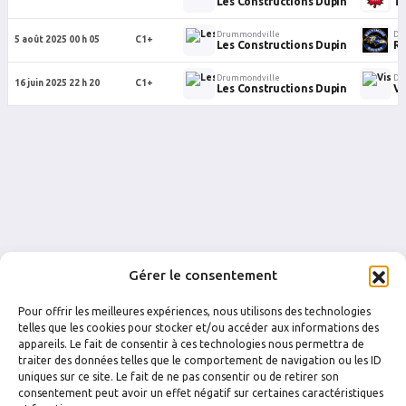
Les Constructions Dupin
T
Drummondville
Dr
5 août 2025 00 h 05
C1+
Les Constructions Dupin
R
Drummondville
Dr
16 juin 2025 22 h 20
C1+
Les Constructions Dupin
Vi
Gérer le consentement
Pour offrir les meilleures expériences, nous utilisons des technologies
telles que les cookies pour stocker et/ou accéder aux informations des
appareils. Le fait de consentir à ces technologies nous permettra de
traiter des données telles que le comportement de navigation ou les ID
uniques sur ce site. Le fait de ne pas consentir ou de retirer son
FACEBOOK
INSTAGRAM
consentement peut avoir un effet négatif sur certaines caractéristiques