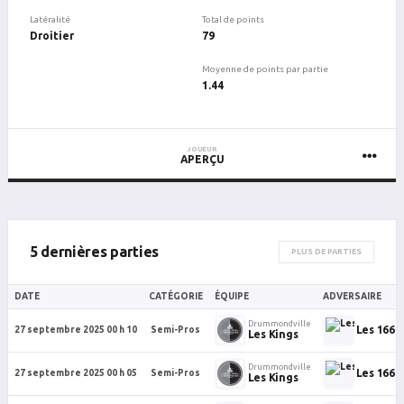
Latéralité
Total de points
Droitier
79
Moyenne de points par partie
1.44
JOUEUR
APERÇU
5 dernières parties
PLUS DE PARTIES
DATE
CATÉGORIE
ÉQUIPE
ADVERSAIRE
Drummondville
Les 1664
27 septembre 2025 00 h 10
Semi-Pros
Les Kings
Drummondville
Les 1664
27 septembre 2025 00 h 05
Semi-Pros
Les Kings