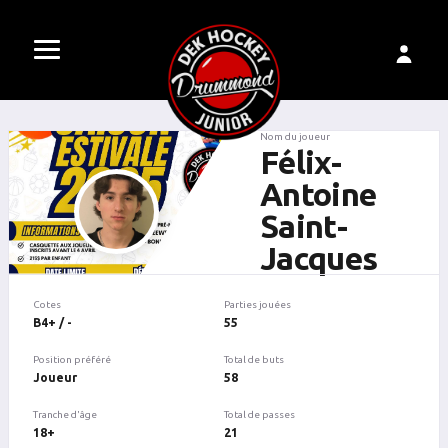
Nom du joueur
Félix-
Antoine
Saint-
Jacques
Cotes
Parties jouées
B4+ / -
55
Position préféré
Total de buts
Joueur
58
Tranche d'âge
Total de passes
18+
21