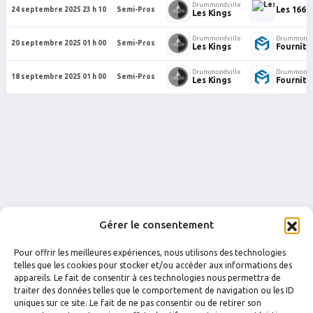
Drummondville
Les 1664
24 septembre 2025 23 h 10
Semi-Pros
Les Kings
Drummondville
Drummondv
20 septembre 2025 01 h 00
Semi-Pros
Les Kings
Fournitu
Drummondville
Drummondv
18 septembre 2025 01 h 00
Semi-Pros
Les Kings
Fournitu
Gérer le consentement
Pour offrir les meilleures expériences, nous utilisons des technologies
telles que les cookies pour stocker et/ou accéder aux informations des
appareils. Le fait de consentir à ces technologies nous permettra de
traiter des données telles que le comportement de navigation ou les ID
FACEBOOK
INSTAGRAM
uniques sur ce site. Le fait de ne pas consentir ou de retirer son