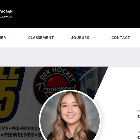
TAGRAM
DRJUNIOR
IER
CLASSEMENT
JOUEURS
CONTACT
P
4
To
4