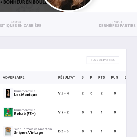
JOUEUR
JOUEUR
ISTIQUES EN CARRIÈRE
DERNIÈRES PARTIES
PLUS DE PARTIES
ADVERSAIRE
RÉSULTAT
B
P
PTS
PUN
BAN
Drummondville
V
5 - 4
2
0
2
0
0
Les Monique
Drummondville
V
7 - 2
0
1
1
0
0
Rehab (F5+)
Saint-Germain de Grantham
D
3 - 5
0
1
1
0
0
Snipers Vintage