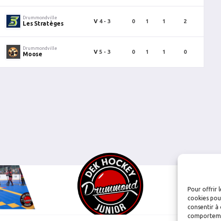
Drummondville
V
4 - 3
0
1
1
2
0
Les Stratèges
Drummondville
V
5 - 3
0
1
1
0
0
Moose
Pour offrir 
cookies pour
consentir à 
comportement