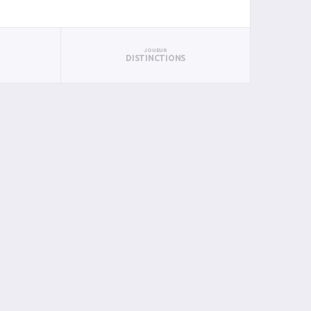
JOUEUR
DISTINCTIONS
PAN
BIN
PIN
0
0
0
0
0
0
0
0
0