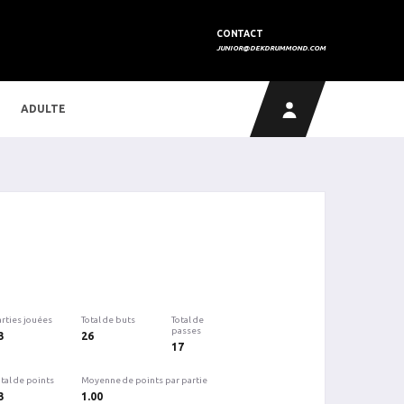
CONTACT
JUNIOR@DEKDRUMMOND.COM
ADULTE
arties jouées
Total de buts
Total de
passes
3
26
17
tal de points
Moyenne de points par partie
3
1.00