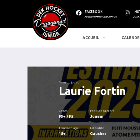
FACEBOOK
INS
/DEKDRUMMMONDJUNIOR
/DEK
ACCUEIL
CALENDR
Nom du joueur
Laurie Fortin
Cotes
Position préféré
F5+ / F5
Joueur
Tranche d'âge
Latéralité
18+
Gaucher