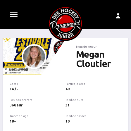
Nom du joueur
Megan
Cloutier
Cotes
Parties jouées
F4 / -
49
Position préféré
Total de buts
Joueur
31
Tranche d'âge
Total de passes
18+
10