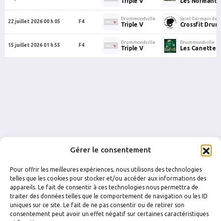
Triple V
Les Normand
Drummondville
Saint Germain de
22 juillet 2026 00 h 05
F4
Triple V
Crossfit Dru
Drummondville
Drummondville
15 juillet 2026 01 h 55
F4
Triple V
Les Canettes
Gérer le consentement
Pour offrir les meilleures expériences, nous utilisons des technologies
telles que les cookies pour stocker et/ou accéder aux informations des
appareils. Le fait de consentir à ces technologies nous permettra de
traiter des données telles que le comportement de navigation ou les ID
uniques sur ce site. Le fait de ne pas consentir ou de retirer son
FACEBOOK
INSTAGRAM
consentement peut avoir un effet négatif sur certaines caractéristiques