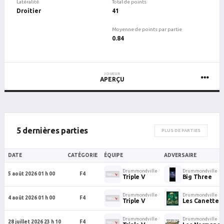
Latéralité
Total de points
Droitier
41
Moyenne de points par partie
0.84
JOUEUR
APERÇU
5 dernières parties
PLUS DE PARTIES
DATE
CATÉGORIE
ÉQUIPE
ADVERSAIRE
Drummondville
Drummondville
5 août 2026 01 h 00
F4
Triple V
Big Three
Drummondville
Drummondville
4 août 2026 01 h 00
F4
Triple V
Les Canettes
Drummondville
Drummondville
28 juillet 2026 23 h 10
F4