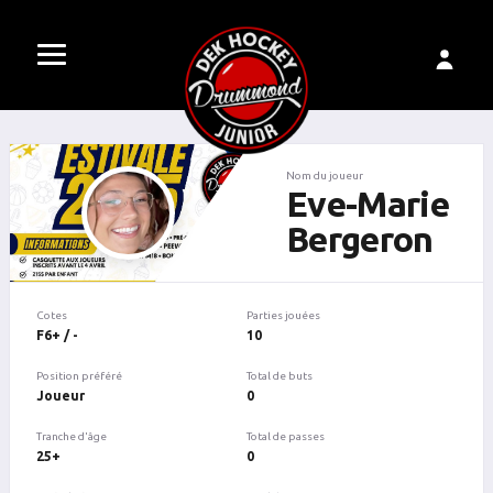
Nom du joueur
Eve-Marie
Bergeron
Cotes
Parties jouées
F6+ / -
10
Position préféré
Total de buts
Joueur
0
Tranche d'âge
Total de passes
25+
0