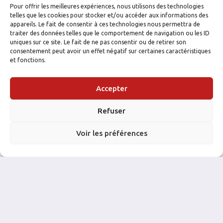
Les bakers
Pitchers
Pour offrir les meilleures expériences, nous utilisons des technologies
telles que les cookies pour stocker et/ou accéder aux informations des
Drummondville
Drummondv
14 août 2024 23 h 10
M9
appareils. Le fait de consentir à ces technologies nous permettra de
Les bakers
Devils
traiter des données telles que le comportement de navigation ou les ID
uniques sur ce site. Le fait de ne pas consentir ou de retirer son
Drummondville
Drummondv
30 juillet 2024 00 h 05
M9
Les bakers
La Comt
consentement peut avoir un effet négatif sur certaines caractéristiques
et fonctions.
Accepter
Refuser
Voir les préférences
FACEBOOK
INSTAGRAM