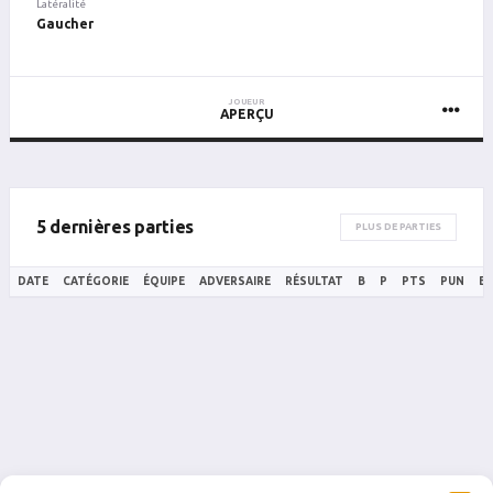
Latéralité
Gaucher
JOUEUR
APERÇU
5 dernières parties
PLUS DE PARTIES
DATE
CATÉGORIE
ÉQUIPE
ADVERSAIRE
RÉSULTAT
B
P
PTS
PUN
B