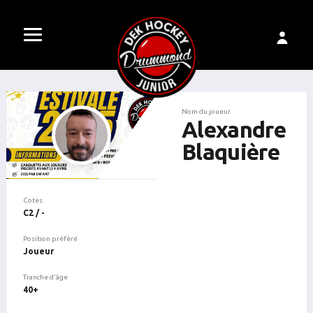
Nom du joueur
Alexandre
Blaquière
Cotes
C2 / -
Position préféré
Joueur
Tranche d'âge
40+