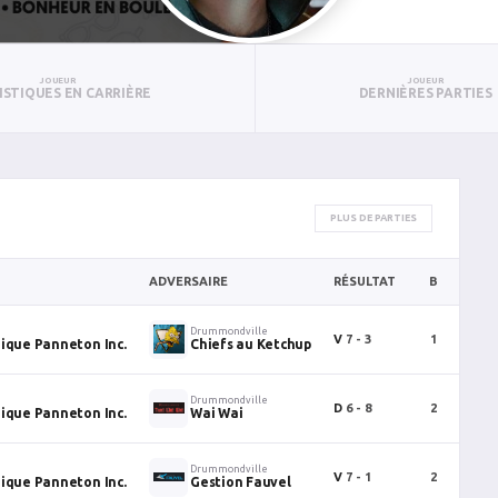
JOUEUR
JOUEUR
ISTIQUES EN CARRIÈRE
DERNIÈRES PARTIES
PLUS DE PARTIES
ADVERSAIRE
RÉSULTAT
B
P
Drummondville
V
7 - 3
1
2
dique Panneton Inc.
Chiefs au Ketchup
Drummondville
D
6 - 8
2
0
dique Panneton Inc.
Wai Wai
Drummondville
V
7 - 1
2
1
dique Panneton Inc.
Gestion Fauvel