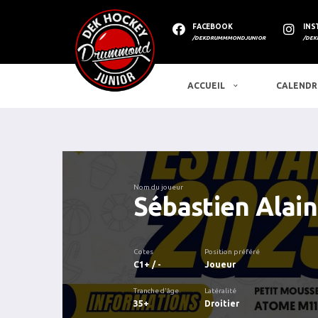
FACEBOOK
INS
/DEKDRUMMMONDJUNIOR
/DEK
ACCUEIL
CALENDR
Nom du joueur
Sébastien Alain
Cotes
Position préféré
C1+ / -
Joueur
Tranche d'âge
Latéralité
35+
Droitier