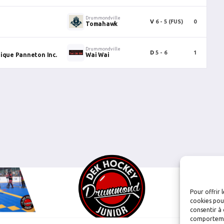
Drummondville
V
6 - 5
(FUS)
0
2
Tomahawk
Drummondville
D
5 - 6
1
0
dique Panneton Inc.
Wai Wai
Pour offrir 
cookies pour
consentir à 
comportement