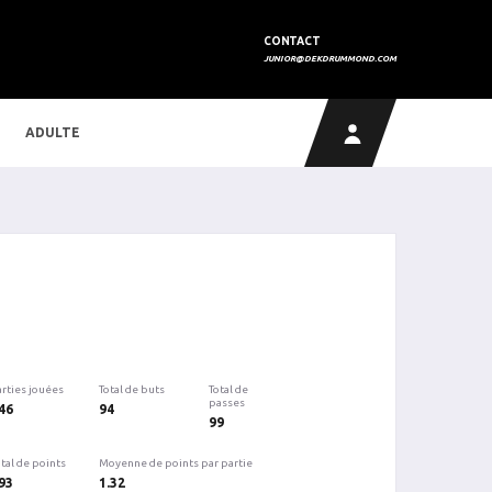
CONTACT
JUNIOR@DEKDRUMMOND.COM
ADULTE
arties jouées
Total de buts
Total de
passes
46
94
99
tal de points
Moyenne de points par partie
93
1.32