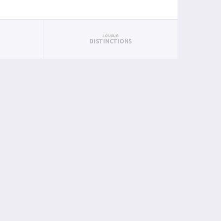
JOUEUR
DISTINCTIONS
PTS
PUN
BAN
PAN
BIN
PIN
3
0
0
0
0
0
2
0
1
0
0
0
3
0
1
0
0
0