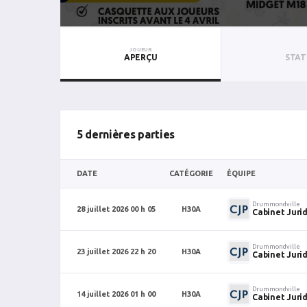
JOUEUR
APERÇU
STAT
5 dernières parties
DATE
CATÉGORIE
ÉQUIPE
Drummondville
28 juillet 2026 00 h 05
H30A
Cabinet Juri
Drummondville
23 juillet 2026 22 h 20
H30A
Cabinet Juri
Drummondville
14 juillet 2026 01 h 00
H30A
Cabinet Juri