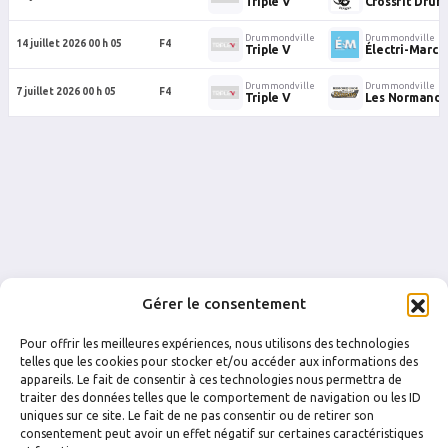
Triple V
Crossfit Dru
Drummondville
Drummondville
14 juillet 2026 00 h 05
F4
Triple V
Électri-Marc
Drummondville
Drummondville
7 juillet 2026 00 h 05
F4
Triple V
Les Normand
Gérer le consentement
Pour offrir les meilleures expériences, nous utilisons des technologies
telles que les cookies pour stocker et/ou accéder aux informations des
appareils. Le fait de consentir à ces technologies nous permettra de
traiter des données telles que le comportement de navigation ou les ID
uniques sur ce site. Le fait de ne pas consentir ou de retirer son
FACEBOOK
INSTAGRAM
consentement peut avoir un effet négatif sur certaines caractéristiques