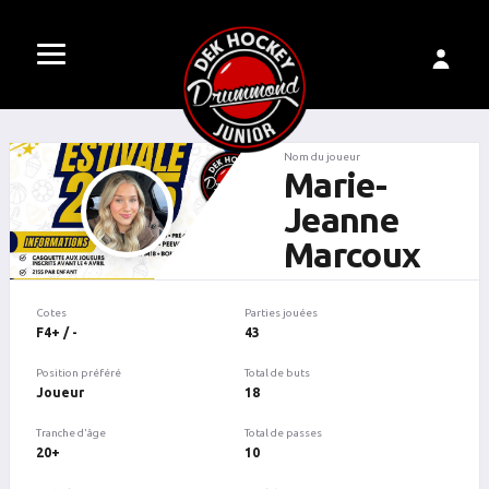
Nom du joueur
Marie-
Jeanne
Marcoux
Cotes
Parties jouées
F4+ / -
43
Position préféré
Total de buts
Joueur
18
Tranche d'âge
Total de passes
20+
10