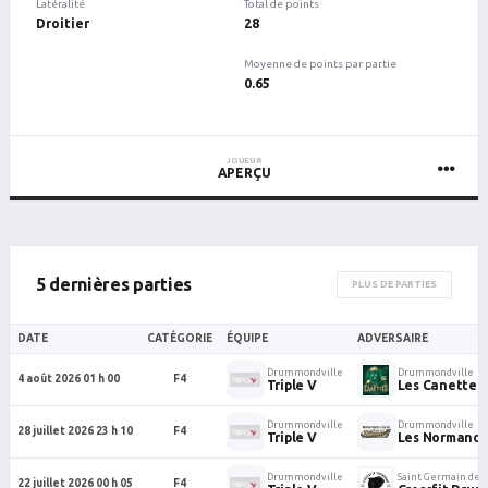
Latéralité
Total de points
Droitier
28
Moyenne de points par partie
0.65
JOUEUR
APERÇU
5 dernières parties
PLUS DE PARTIES
DATE
CATÉGORIE
ÉQUIPE
ADVERSAIRE
Drummondville
Drummondville
4 août 2026 01 h 00
F4
Triple V
Les Canettes
Drummondville
Drummondville
28 juillet 2026 23 h 10
F4
Triple V
Les Normand
Drummondville
Saint Germain de
22 juillet 2026 00 h 05
F4