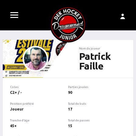
Nom du joueur
Patrick
Faille
Cotes
Parties jouées
C2+ / -
90
Position préféré
Total de buts
Joueur
17
Tranche d'âge
Total de passes
45+
15