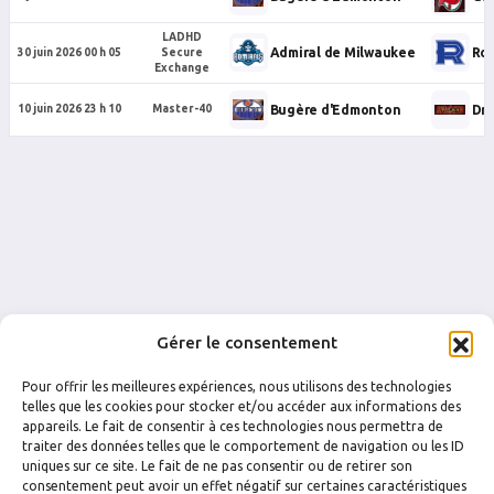
LADHD
Admiral de Milwaukee
Roc
30 juin 2026 00 h 05
Secure
Exchange
Bugère d'Edmonton
Dru
10 juin 2026 23 h 10
Master-40
Gérer le consentement
Pour offrir les meilleures expériences, nous utilisons des technologies
telles que les cookies pour stocker et/ou accéder aux informations des
appareils. Le fait de consentir à ces technologies nous permettra de
traiter des données telles que le comportement de navigation ou les ID
uniques sur ce site. Le fait de ne pas consentir ou de retirer son
FACEBOOK
INSTAGRAM
consentement peut avoir un effet négatif sur certaines caractéristiques