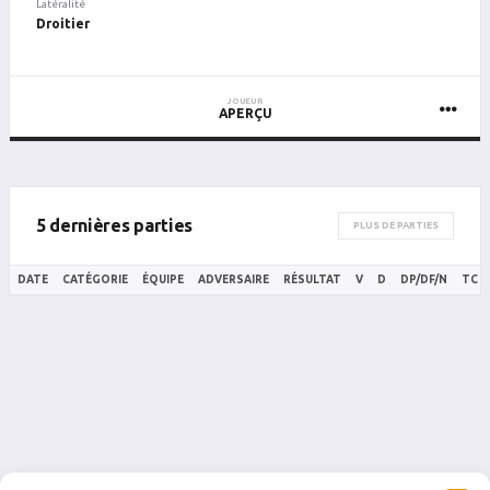
Latéralité
Droitier
JOUEUR
APERÇU
5 dernières parties
PLUS DE PARTIES
DATE
CATÉGORIE
ÉQUIPE
ADVERSAIRE
RÉSULTAT
V
D
DP/DF/N
TC