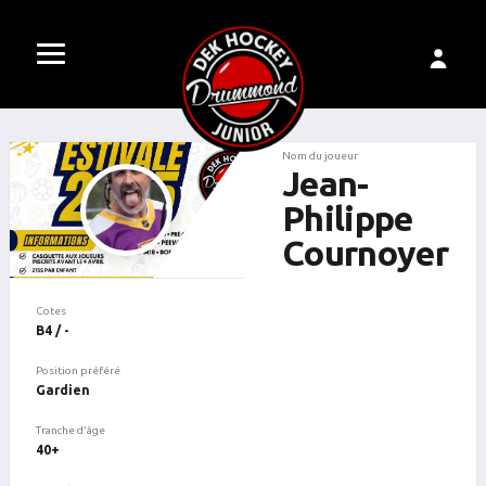
Nom du joueur
Jean-
Philippe
Cournoyer
Cotes
B4 / -
Position préféré
Gardien
Tranche d'âge
40+