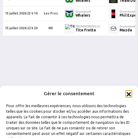
Whalers
Team Duf
Drummond
Drummondvil
15 juillet 2026 23 h 10
Les Pros
Whalers
Phil Exper
DRUMMONDVILLE
Drummondvil
15 juillet 2026 22 h 20
M5
Tite Frette
Mazda
Gérer le consentement
Pour offrir les meilleures expériences, nous utilisons des technologies
telles que les cookies pour stocker et/ou accéder aux informations des
appareils. Le fait de consentir à ces technologies nous permettra de
traiter des données telles que le comportement de navigation ou les ID
uniques sur ce site. Le fait de ne pas consentir ou de retirer son
FACEBOOK
INSTAGRAM
consentement peut avoir un effet négatif sur certaines caractéristiques