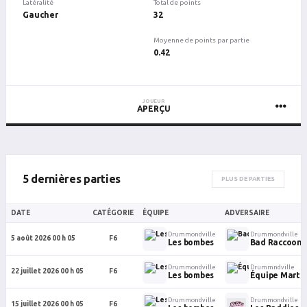
Latéralité
Total de points
Gaucher
32
Moyenne de points par partie
0.42
JOUEUR
APERÇU
5 dernières parties
PLUS DE PARTIES
DATE
CATÉGORIE
ÉQUIPE
ADVERSAIRE
Drummondville
Drummondville
5 août 2026 00 h 05
F6
Les bombes
Bad Raccoons 
Drummondville
Drummndville
22 juillet 2026 00 h 05
F6
Les bombes
Équipe Marte
Drummondville
Drummondville
15 juillet 2026 00 h 05
F6