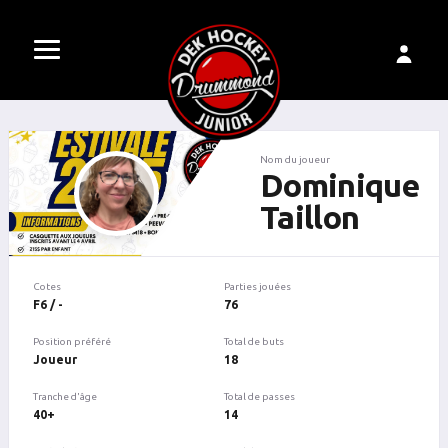
Nom du joueur
Dominique
Taillon
Cotes
Parties jouées
F6 / -
76
Position préféré
Total de buts
Joueur
18
Tranche d'âge
Total de passes
40+
14