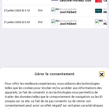
Gauthier Hockey Club
Cam
Drummondville
Drum
27 juillet 2026 23 h 10
F30
Joel Hébert
MA
Drummondville
Drum
21 juillet 2026 22 h 20
F30
Joel Hébert
M2 
Gérer le consentement
Pour offrir les meilleures expériences, nous utilisons des technologies
telles que les cookies pour stocker et/ou accéder aux informations des
appareils. Le fait de consentir à ces technologies nous permettra de
traiter des données telles que le comportement de navigation ou les ID
uniques sur ce site. Le fait de ne pas consentir ou de retirer son
FACEBOOK
INSTAGRAM
consentement peut avoir un effet négatif sur certaines caractéristiques