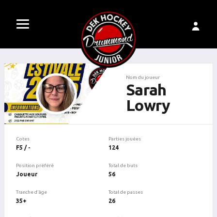
Nom du joueur
Sarah
Lowry
Cotes
Parties jouées
F5 / -
124
Position préféré
Total de buts
Joueur
56
Tranche d'âge
Total de passes
35+
26