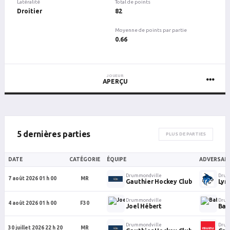
Latéralité
Total de points
Droitier
82
Moyenne de points par partie
0.66
JOUEUR
APERÇU
5 dernières parties
PLUS DE PARTIES
DATE
CATÉGORIE
ÉQUIPE
ADVERSAIR
Drummondville
Drum
7 août 2026 01 h 00
MR
Gauthier Hockey Club
Lyn
Drummondville
Drum
4 août 2026 01 h 00
F30
Joel Hébert
Bat
Drummondville
Drum
30 juillet 2026 22 h 20
MR