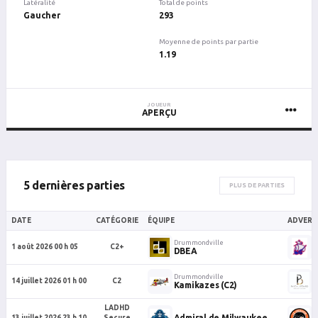
Latéralité
Total de points
Gaucher
293
Moyenne de points par partie
1.19
JOUEUR
APERÇU
5 dernières parties
PLUS DE PARTIES
DATE
CATÉGORIE
ÉQUIPE
ADVERS
Drummondville
D
1 août 2026 00 h 05
C2+
DBEA
B
Drummondville
D
14 juillet 2026 01 h 00
C2
Kamikazes (C2)
P
LADHD
Admiral de Milwaukee
13 juillet 2026 23 h 10
Secure