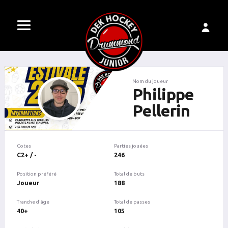
Nom du joueur
Philippe
Pellerin
Cotes
Parties jouées
C2+ / -
246
Position préféré
Total de buts
Joueur
188
Tranche d'âge
Total de passes
40+
105