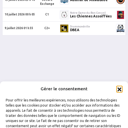
Exchange
Notre-Dame-du-Bon-Conseil
d
10 juillet 2026 00 h 05
C1
Les Chiennes Assoiffées
Drummondville
D
9 juillet 2026 01 h 55
C2+
DBEA
Gérer le consentement
Pour offrir les meilleures expériences, nous utilisons des technologies
telles que les cookies pour stocker et/ou accéder aux informations des
appareils. Le fait de consentir à ces technologies nous permettra de
traiter des données telles que le comportement de navigation ou les ID
uniques sur ce site. Le fait de ne pas consentir ou de retirer son
FACEBOOK
INSTAGRAM
consentement peut avoir un effet négatif sur certaines caractéristiques