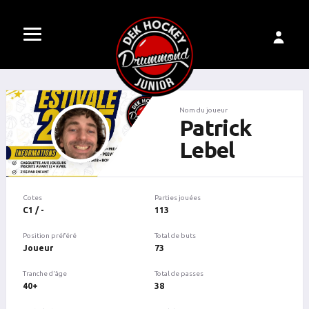
Nom du joueur
Patrick
Lebel
Cotes
Parties jouées
C1 / -
113
Position préféré
Total de buts
Joueur
73
Tranche d'âge
Total de passes
40+
38