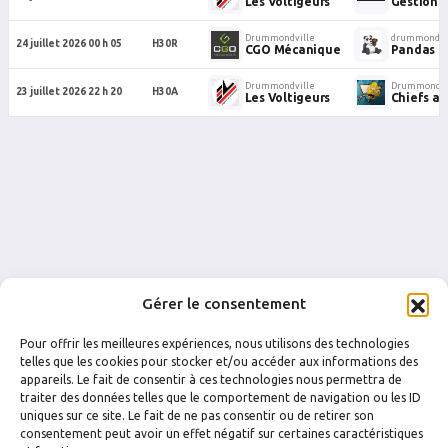
Les Voltigeurs
Gestion 
Drummondville
drummondvi
24 juillet 2026 00 h 05
H30R
CGO Mécanique
Pandas (
Drummondville
Drummondvi
23 juillet 2026 22 h 20
H30A
Les Voltigeurs
Chiefs a
Gérer le consentement
Pour offrir les meilleures expériences, nous utilisons des technologies
telles que les cookies pour stocker et/ou accéder aux informations des
appareils. Le fait de consentir à ces technologies nous permettra de
traiter des données telles que le comportement de navigation ou les ID
uniques sur ce site. Le fait de ne pas consentir ou de retirer son
FACEBOOK
INSTAGRAM
consentement peut avoir un effet négatif sur certaines caractéristiques