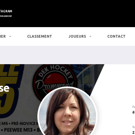
TAGRAM
DRJUNIOR
IER
CLASSEMENT
JOUEURS
CONTACT
se
P
6
To
2