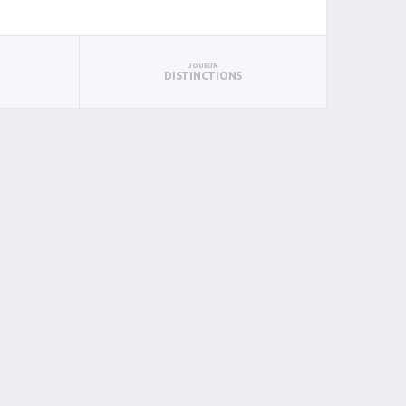
JOUEUR
DISTINCTIONS
BIN
PIN
0
0
0
0
0
0