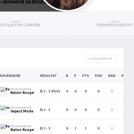
JOUEUR
JOUEUR
ISTIQUES EN CARRIÈRE
DERNIÈRES PARTIES
PLUS DE PARTIES
ADVERSAIRE
RÉSULTAT
B
P
PTS
PUN
BAN
PAN
Drummondville
D
2 - 3
(FUS)
0
0
0
0
0
0
Baton Rouge
Drummondville
D
2 - 5
0
0
0
0
0
0
Impact Mode
Drummondville
D
2 - 3
0
1
1
0
0
0
Baton Rouge