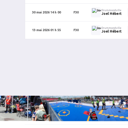
Drummondville
30 mai 2026 14 h 00
F30
Joel Hébert
Drummondville
13 mai 2026 01 h 55
F30
Joel Hébert