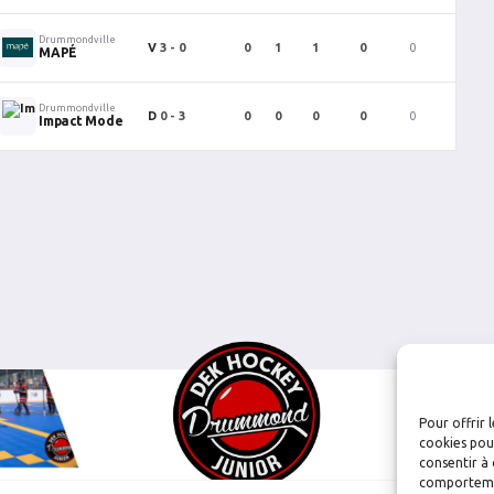
Drummondville
V
3 - 0
0
1
1
0
0
0
MAPÉ
Drummondville
D
0 - 3
0
0
0
0
0
0
Impact Mode
Pour offrir 
cookies pour
consentir à 
comportement