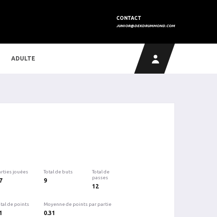
CONTACT
JUNIOR@DEKDRUMMOND.COM
ADULTE
arties jouées
Total de buts
Total de
passes
7
9
12
tal de points
Moyenne de points par partie
1
0.31