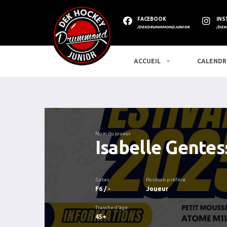
FACEBOOK
INS
/DEKDRUMMMONDJUNIOR
/DEK
ACCUEIL
CALENDR
Nom du joueur
Isabelle Gentes
Cotes
Position préféré
F6 / -
Joueur
Tranche d'âge
45+