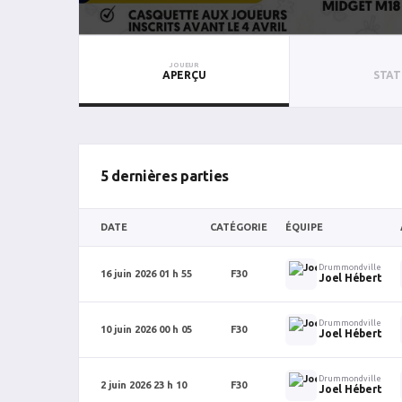
JOUEUR
APERÇU
STAT
5 dernières parties
DATE
CATÉGORIE
ÉQUIPE
Drummondville
16 juin 2026 01 h 55
F30
Joel Hébert
Drummondville
10 juin 2026 00 h 05
F30
Joel Hébert
Drummondville
2 juin 2026 23 h 10
F30
Joel Hébert