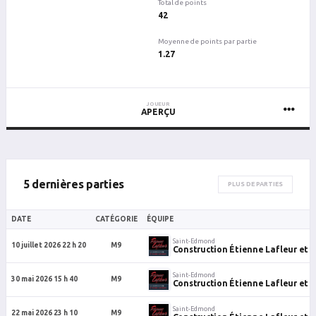
Total de points
42
Moyenne de points par partie
1.27
JOUEUR
APERÇU
5 dernières parties
PLUS DE PARTIES
DATE
CATÉGORIE
ÉQUIPE
Saint-Edmond
10 juillet 2026 22 h 20
M9
Construction Étienne Lafleur et fi
Saint-Edmond
30 mai 2026 15 h 40
M9
Construction Étienne Lafleur et fi
Saint-Edmond
22 mai 2026 23 h 10
M9