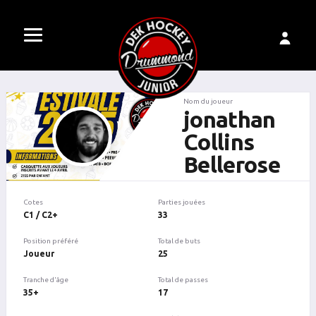
Nom du joueur
jonathan
Collins
Bellerose
Cotes
Parties jouées
C1 / C2+
33
Position préféré
Total de buts
Joueur
25
Tranche d'âge
Total de passes
35+
17