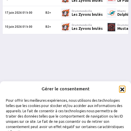
Les Zyvons brulés
Le Pub 
Drummondville
Miami
17 juin 2026 01 h 00
B2+
Les Zyvons brulés
Dolphin
Drummondville
Drummon
10 juin 2026 01 h 00
B2+
Les Zyvons brulés
Mustang
Gérer le consentement
Pour offrir les meilleures expériences, nous utilisons des technologies
telles que les cookies pour stocker et/ou accéder aux informations des
appareils. Le fait de consentir à ces technologies nous permettra de
traiter des données telles que le comportement de navigation ou les ID
uniques sur ce site. Le fait de ne pas consentir ou de retirer son
FACEBOOK
INSTAGRAM
consentement peut avoir un effet négatif sur certaines caractéristiques