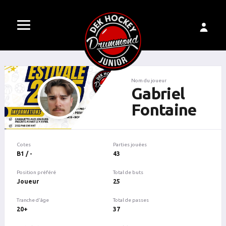
Nom du joueur
Gabriel
Fontaine
Cotes
Parties jouées
B1 / -
43
Position préféré
Total de buts
Joueur
25
Tranche d'âge
Total de passes
20+
37