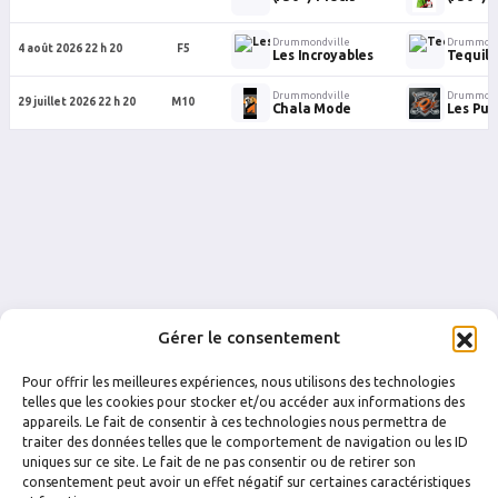
Drummondville
Drummond
4 août 2026 22 h 20
F5
Les Incroyables
Tequila
Drummondville
Drummond
29 juillet 2026 22 h 20
M10
Chala Mode
Les Puc
Gérer le consentement
Pour offrir les meilleures expériences, nous utilisons des technologies
telles que les cookies pour stocker et/ou accéder aux informations des
appareils. Le fait de consentir à ces technologies nous permettra de
traiter des données telles que le comportement de navigation ou les ID
uniques sur ce site. Le fait de ne pas consentir ou de retirer son
FACEBOOK
INSTAGRAM
consentement peut avoir un effet négatif sur certaines caractéristiques