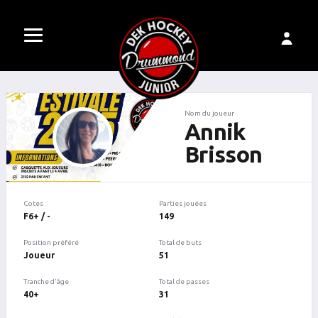
Nom du joueur
Annik
Brisson
Cotes
Parties jouées
F6+ / -
149
Position préféré
Total de buts
Joueur
51
Tranche d'âge
Total de passes
40+
31