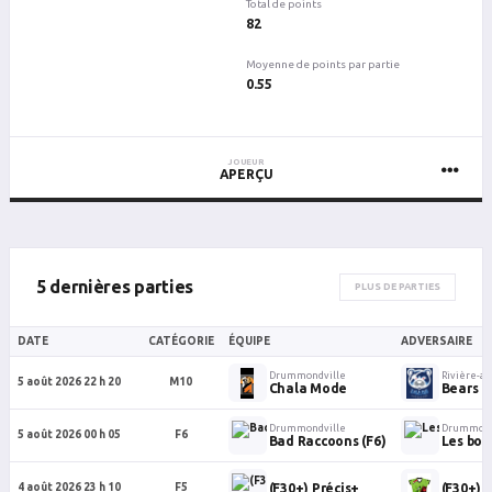
Total de points
82
Moyenne de points par partie
0.55
JOUEUR
APERÇU
5 dernières parties
PLUS DE PARTIES
DATE
CATÉGORIE
ÉQUIPE
ADVERSAIRE
Drummondville
Rivière-a
5 août 2026 22 h 20
M10
Chala Mode
Bears (
Drummondville
Drummond
5 août 2026 00 h 05
F6
Bad Raccoons (F6)
Les bo
(F30+) Précis+
(F30+) 
4 août 2026 23 h 10
F5