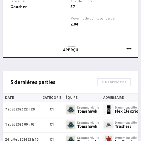
Latéralité
Total de points
Gaucher
57
Moyenne de points par partie
2.04
JOUEUR
APERÇU
5 dernières parties
PLUS DE PARTIES
DATE
CATÉGORIE
ÉQUIPE
ADVERSAIRE
Drummondville
Drummondville
7 août 2026 22 h 20
C1
Tomahawk
Flex Électriq
Drummondville
Drummondville
1 août 2026 00 h 05
C1
Tomahawk
Trashers
Drummondville
Drummondville
24 juillet 2026 23 h 10
C1