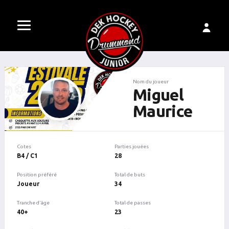
Nom du joueur
Miguel
Maurice
Cotes
Parties jouées
B4 / C1
28
Position préféré
Total de buts
Joueur
34
Tranche d'âge
Total de passes
40+
23