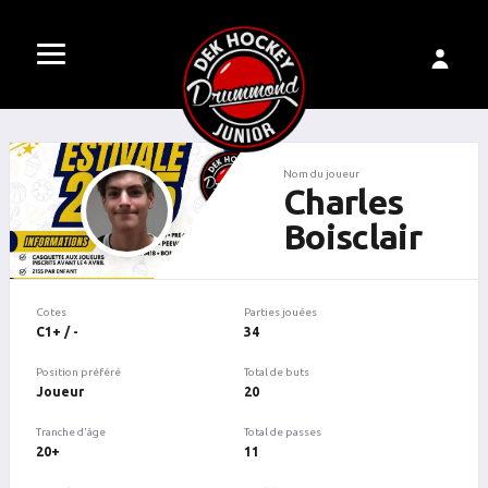
Nom du joueur
Charles
Boisclair
Cotes
Parties jouées
C1+ / -
34
Position préféré
Total de buts
Joueur
20
Tranche d'âge
Total de passes
20+
11