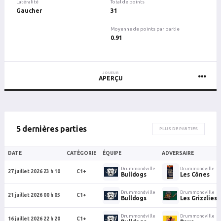
Latéralité
Total de points
Gaucher
31
Moyenne de points par partie
0.91
JOUEUR
APERÇU
5 dernières parties
PLUS DE PARTIES
DATE
CATÉGORIE
ÉQUIPE
ADVERSAIRE
Drummondville
Drummondville
27 juillet 2026 23 h 10
C1+
Bulldogs
Les Cônes
Drummondville
Drummondville
21 juillet 2026 00 h 05
C1+
Bulldogs
Les Grizzlies
Drummondville
Drummondville
16 juillet 2026 22 h 20
C1+