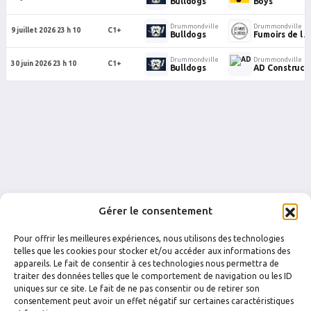
Bulldogs
Boys
Drummondville
Drummondville
9 juillet 2026 23 h 10
C1+
Bulldogs
Fumoirs de l A
Drummondville
Drummondville
30 juin 2026 23 h 10
C1+
Bulldogs
AD Construct
Gérer le consentement
Pour offrir les meilleures expériences, nous utilisons des technologies
telles que les cookies pour stocker et/ou accéder aux informations des
appareils. Le fait de consentir à ces technologies nous permettra de
traiter des données telles que le comportement de navigation ou les ID
uniques sur ce site. Le fait de ne pas consentir ou de retirer son
FACEBOOK
INSTAGRAM
consentement peut avoir un effet négatif sur certaines caractéristiques