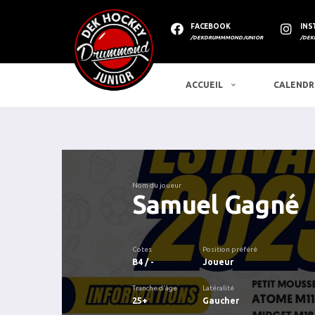
FACEBOOK
INS
/DEKDRUMMMONDJUNIOR
/DEK
ACCUEIL
CALENDR
Nom du joueur
Samuel Gagné
Cotes
Position préféré
B4 / -
Joueur
Tranche d'âge
Latéralité
25+
Gaucher