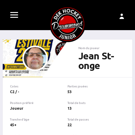
Nom du joueur
Jean St-
onge
Cotes
Parties jouées
C2 / -
53
Position préféré
Total de buts
Joueur
13
Tranche d'âge
Total de passes
45+
22