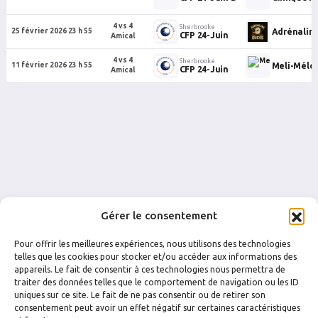
4 vs 4
Sherbrooke
Adrénalin
25 février 2026 23 h 55
CFP 24-Juin
Amical
4 vs 4
Sherbrooke
Meli-Mélo 
11 février 2026 23 h 55
CFP 24-Juin
Amical
Gérer le consentement
Pour offrir les meilleures expériences, nous utilisons des technologies
telles que les cookies pour stocker et/ou accéder aux informations des
appareils. Le fait de consentir à ces technologies nous permettra de
traiter des données telles que le comportement de navigation ou les ID
uniques sur ce site. Le fait de ne pas consentir ou de retirer son
FACEBOOK
INSTAGRAM
consentement peut avoir un effet négatif sur certaines caractéristiques